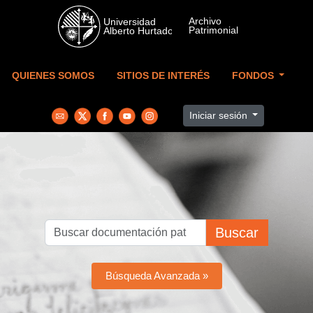
Skip to main content
QUIENES SOMOS
SITIOS DE INTERÉS
FONDOS
Iniciar sesión
Buscar
Búsqueda Avanzada »