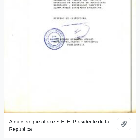
Almuerzo que ofrece S.E. El Presidente de la
Añadi
República