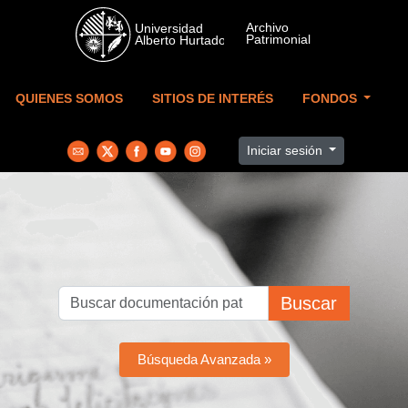
Skip to main content
QUIENES SOMOS
SITIOS DE INTERÉS
FONDOS
Iniciar sesión
Buscar
Búsqueda Avanzada »