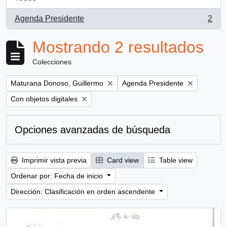
Agenda Presidente
2
, 2 resultados
Mostrando 2 resultados
Colecciones
Remove filter:
Remove filter:
Maturana Donoso, Guillermo
Agenda Presidente
Remove filter:
Con objetos digitales
Opciones avanzadas de búsqueda
Imprimir vista previa
Card view
Table view
Ordenar por: Fecha de inicio
Dirección: Clasificación en orden ascendente