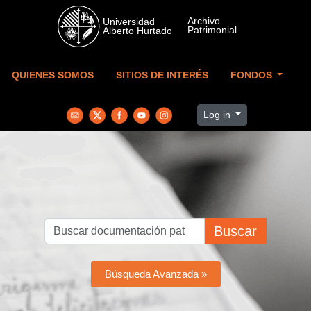
Skip to main content
QUIENES SOMOS
SITIOS DE INTERÉS
FONDOS
Log in
Buscar
Búsqueda Avanzada »