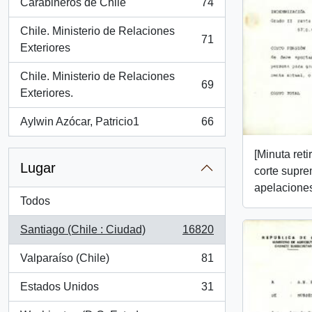
Carabineros de Chile
74
, 74 resultados
Chile. Ministerio de Relaciones
71
, 71 resultados
Exteriores
Chile. Ministerio de Relaciones
69
, 69 resultados
Exteriores.
Aylwin Azócar, Patricio1
66
, 66 resultados
[Minuta reti
Lugar
corte supre
apelacione
Todos
Santiago (Chile : Ciudad)
16820
, 16820 resultados
Valparaíso (Chile)
81
, 81 resultados
Estados Unidos
31
, 31 resultados