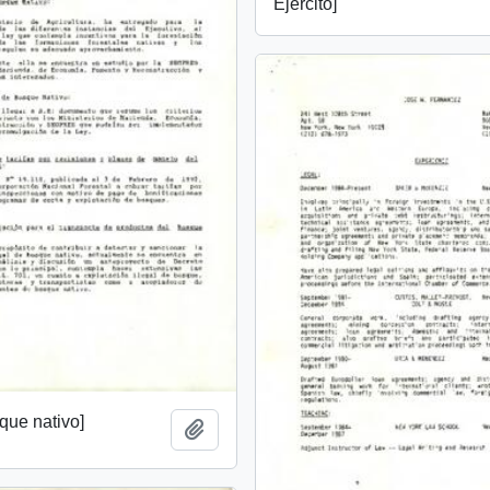
Ejército]
que nativo]
Añadir al portapapeles