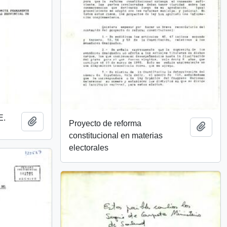
E.
Añadir al portapapeles
Proyecto de reforma
Añadi
constitucional en materias
electorales