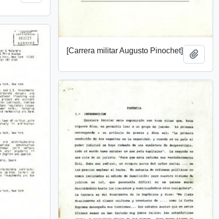
[Carrera militar Augusto Pinochet]
Añadi