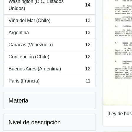
Washington (D.C, Estados
14
, 14 resultados
Unidos)
Viña del Mar (Chile)
13
, 13 resultados
Argentina
13
, 13 resultados
Caracas (Venezuela)
12
, 12 resultados
Concepción (Chile)
12
, 12 resultados
Buenos Aires (Argentina)
12
, 12 resultados
París (Francia)
11
, 11 resultados
Materia
[Ley de bos
Nivel de descripción