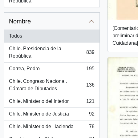
, 103 resultados
República
Nombre
[Comentario
preliminar 
Todos
Cuidadana]
Chile. Presidencia de la
839
, 839 resultados
República
Correa, Pedro
195
, 195 resultados
Chile. Congreso Nacional.
136
, 136 resultados
Cámara de Diputados
Chile. Ministerio del Interior
121
, 121 resultados
Chile. Ministerio de Justicia
92
, 92 resultados
Chile. Ministerio de Hacienda
78
, 78 resultados