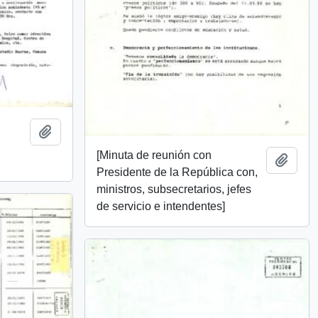
Añadir al portapapeles
y
[Minuta de reunión con
Añadi
Presidente de la República con,
ministros, subsecretarios, jefes
de servicio e intendentes]