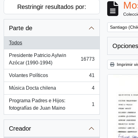
Mos
Restringir resultados por:
Colecc
Remove filter:
Parte de
Santiago (Chil
Todos
Opciones
Presidente Patricio Aylwin
16773
, 16773 resultados
Azócar (1990-1994)
Imprimir vi
Volantes Políticos
41
, 41 resultados
Música Docta chilena
4
, 4 resultados
Programa Padres e Hijos:
1
, 1 resultados
fotografías de Juan Maino
Creador