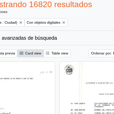
trando 16820 resultados
iones
Remove filter:
e : Ciudad)
Con objetos digitales
 avanzadas de búsqueda
sta previa
Card view
Table view
Ordenar por: 