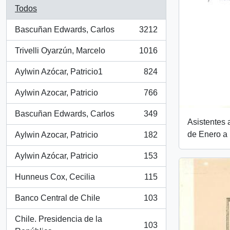
Todos
Bascuñan Edwards, Carlos
3212
, 3212 resultados
Trivelli Oyarzún, Marcelo
1016
, 1016 resultados
Aylwin Azócar, Patricio1
824
, 824 resultados
Aylwin Azocar, Patricio
766
, 766 resultados
Bascuñan Edwards, Carlos
349
, 349 resultados
Asistentes 
de Enero a 
Aylwin Azocar, Patricio
182
, 182 resultados
Aylwin Azócar, Patricio
153
, 153 resultados
Hunneus Cox, Cecilia
115
, 115 resultados
Banco Central de Chile
103
, 103 resultados
Chile. Presidencia de la
103