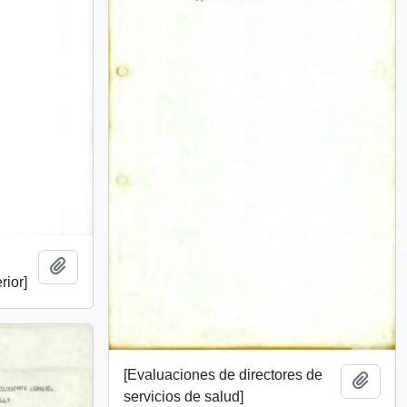
Añadir al portapapeles
rior]
[Evaluaciones de directores de
Añadi
servicios de salud]