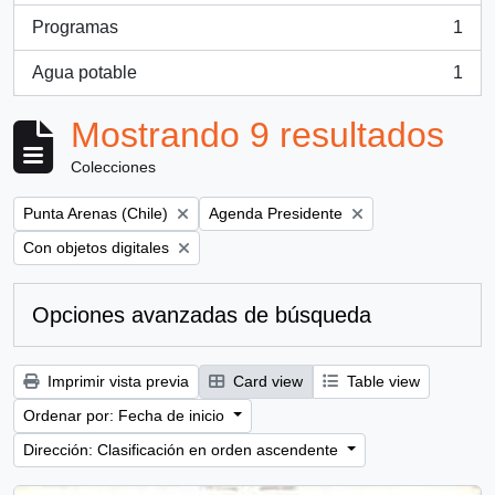
Programas
1
, 1 resultados
Agua potable
1
, 1 resultados
Mostrando 9 resultados
Colecciones
Remove filter:
Remove filter:
Punta Arenas (Chile)
Agenda Presidente
Remove filter:
Con objetos digitales
Opciones avanzadas de búsqueda
Imprimir vista previa
Card view
Table view
Ordenar por: Fecha de inicio
Dirección: Clasificación en orden ascendente