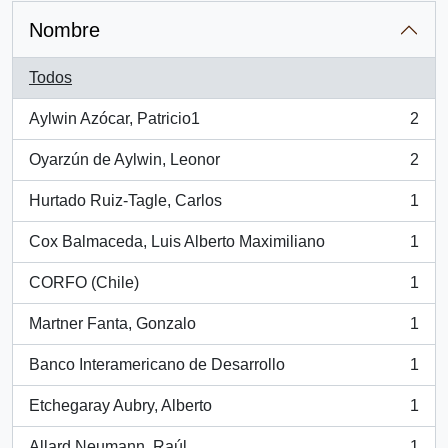
Nombre
Todos
Aylwin Azócar, Patricio1
2
, 2 resultados
Oyarzún de Aylwin, Leonor
2
, 2 resultados
Hurtado Ruiz-Tagle, Carlos
1
, 1 resultados
Cox Balmaceda, Luis Alberto Maximiliano
1
, 1 resultados
CORFO (Chile)
1
, 1 resultados
Martner Fanta, Gonzalo
1
, 1 resultados
Banco Interamericano de Desarrollo
1
, 1 resultados
Etchegaray Aubry, Alberto
1
, 1 resultados
Allard Neumann, Raúl
1