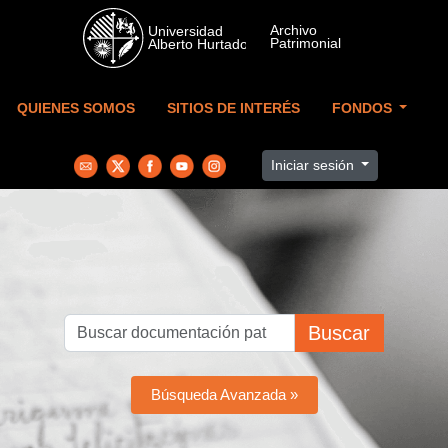
Skip to main content
QUIENES SOMOS
SITIOS DE INTERÉS
FONDOS
Iniciar sesión
Buscar
Búsqueda Avanzada »