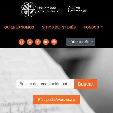
Skip to main content
QUIENES SOMOS
SITIOS DE INTERÉS
FONDOS
Iniciar sesión
Buscar
Búsqueda Avanzada »