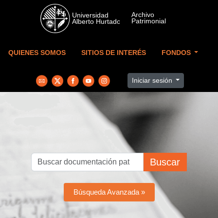
Skip to main content
QUIENES SOMOS
SITIOS DE INTERÉS
FONDOS
Iniciar sesión
Buscar
Búsqueda Avanzada »