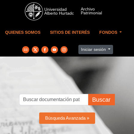
Skip to main content
QUIENES SOMOS
SITIOS DE INTERÉS
FONDOS
Iniciar sesión
Buscar
Búsqueda Avanzada »