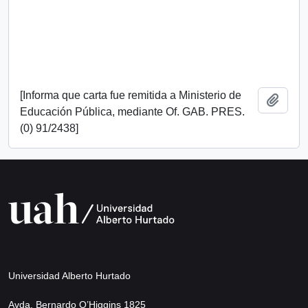
[Informa que carta fue remitida a Ministerio de
Añadi
Educación Pública, mediante Of. GAB. PRES.
(0) 91/2438]
Universidad Alberto Hurtado
Avda. Bernardo O’Higgins 1825