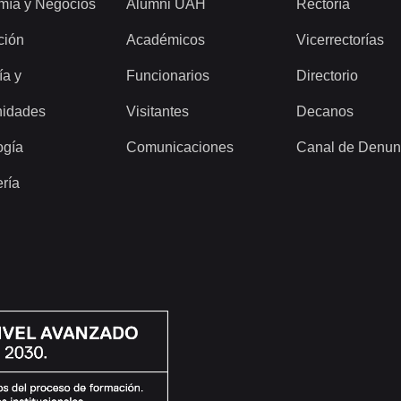
mía y Negocios
Alumni UAH
Rectoría
ción
Académicos
Vicerrectorías
ía y
Funcionarios
Directorio
idades
Visitantes
Decanos
ogía
Comunicaciones
Canal de Denun
ería