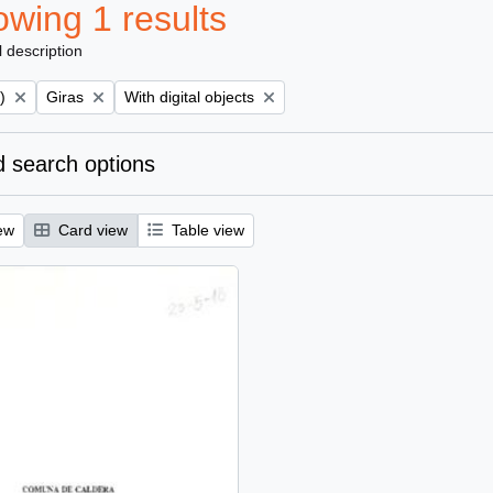
wing 1 results
l description
Remove filter:
Remove filter:
)
Giras
With digital objects
 search options
ew
Card view
Table view