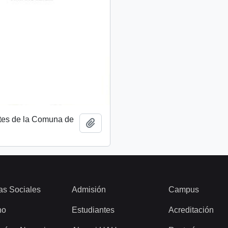
tes de la Comuna de
Add to clipboard
as Sociales
Admisión
Campus
ho
Estudiantes
Acreditación