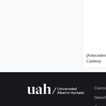
[Anteceden
Caldera)
Cienci
Derec