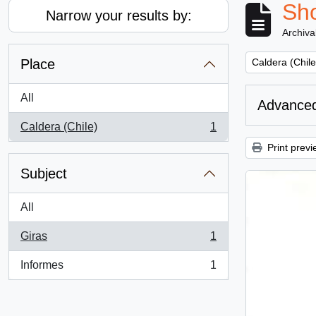
Sho
Narrow your results by:
Archiva
Remove filter:
Place
Caldera (Chile
All
Advanced
Caldera (Chile)
1
, 1 results
Print previ
Subject
All
Giras
1
, 1 results
Informes
1
, 1 results