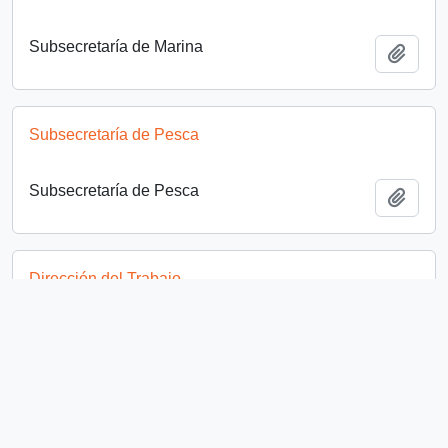
Subsecretaría de Marina
Añadi
Subsecretaría de Pesca
Subsecretaría de Pesca
Añadi
Dirección del Trabajo
Dirección del Trabajo
Añadi
Bloque Socialista