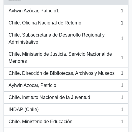
Aylwin Azócar, Patricio1
1
, 1 resultados
Chile. Oficina Nacional de Retorno
1
, 1 resultados
Chile. Subsecretaría de Desarrollo Regional y
1
, 1 resultados
Administrativo
Chile. Ministerio de Justicia. Servicio Nacional de
1
, 1 resultados
Menores
Chile. Dirección de Bibliotecas, Archivos y Museos
1
, 1 resultados
Aylwin Azocar, Patricio
1
, 1 resultados
Chile. Instituto Nacional de la Juventud
1
, 1 resultados
INDAP (Chile)
1
, 1 resultados
Chile. Ministerio de Educación
1
, 1 resultados