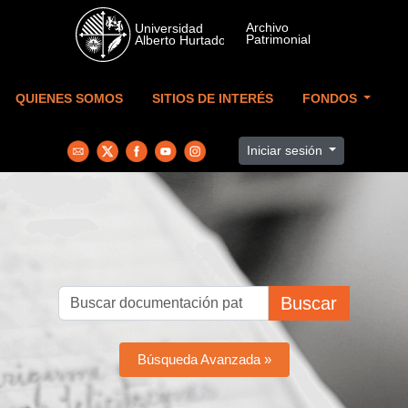
Skip to main content
QUIENES SOMOS
SITIOS DE INTERÉS
FONDOS
Iniciar sesión
Buscar
Búsqueda Avanzada »