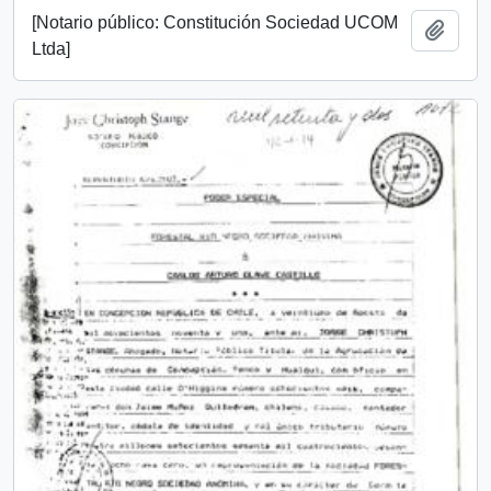
[Notario público: Constitución Sociedad UCOM
Añadi
Ltda]