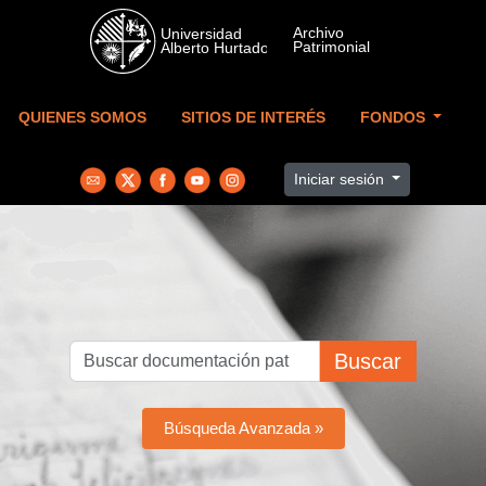
Skip to main content
QUIENES SOMOS
SITIOS DE INTERÉS
FONDOS
Iniciar sesión
Buscar
Búsqueda Avanzada »