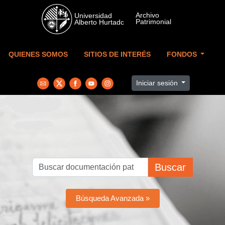
Skip to main content
QUIENES SOMOS
SITIOS DE INTERÉS
FONDOS
Iniciar sesión
Buscar
Búsqueda Avanzada »