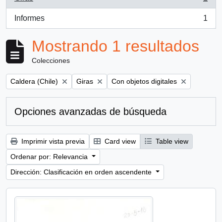
, 1 resultados
Informes
1
, 1 resultados
Mostrando 1 resultados
Colecciones
Remove filter:
Remove filter:
Remove filter:
Caldera (Chile)
Giras
Con objetos digitales
Opciones avanzadas de búsqueda
Imprimir vista previa
Card view
Table view
Ordenar por: Relevancia
Dirección: Clasificación en orden ascendente