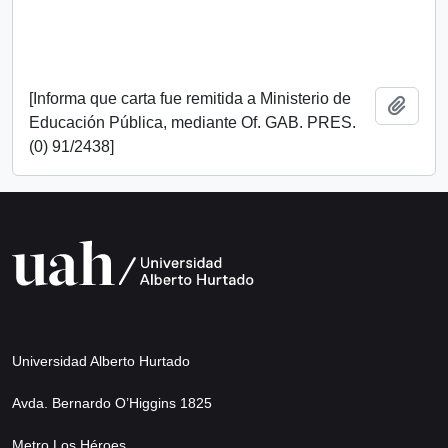
[Informa que carta fue remitida a Ministerio de
Añadi
Educación Pública, mediante Of. GAB. PRES.
(0) 91/2438]
Universidad Alberto Hurtado
Avda. Bernardo O’Higgins 1825
Metro Los Héroes