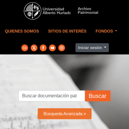
Skip to main content
QUIENES SOMOS
SITIOS DE INTERÉS
FONDOS
Iniciar sesión
Buscar
Búsqueda Avanzada »