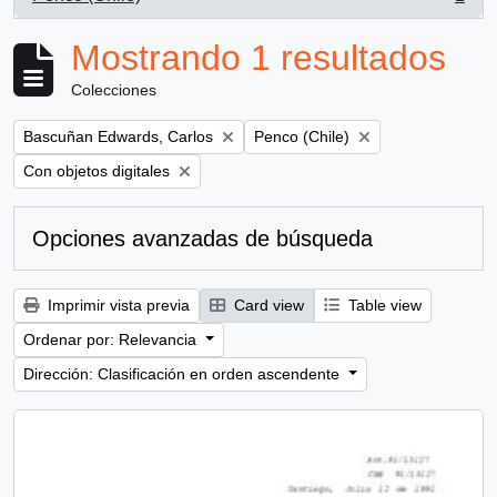
, 1 resultados
Mostrando 1 resultados
Colecciones
Remove filter:
Remove filter:
Bascuñan Edwards, Carlos
Penco (Chile)
Remove filter:
Con objetos digitales
Opciones avanzadas de búsqueda
Imprimir vista previa
Card view
Table view
Ordenar por: Relevancia
Dirección: Clasificación en orden ascendente