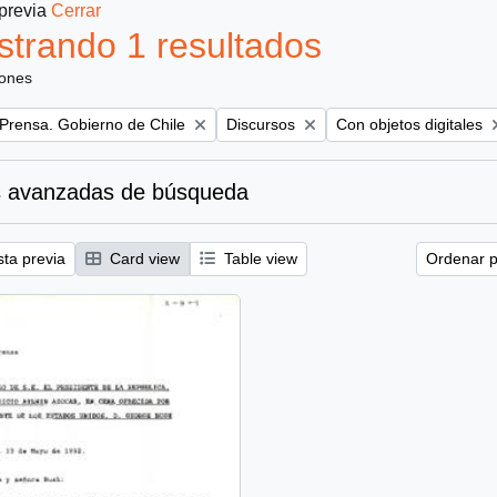
 previa
Cerrar
trando 1 resultados
iones
Remove filter:
Remove filter:
 Prensa. Gobierno de Chile
Discursos
Con objetos digitales
 avanzadas de búsqueda
sta previa
Card view
Table view
Ordenar p