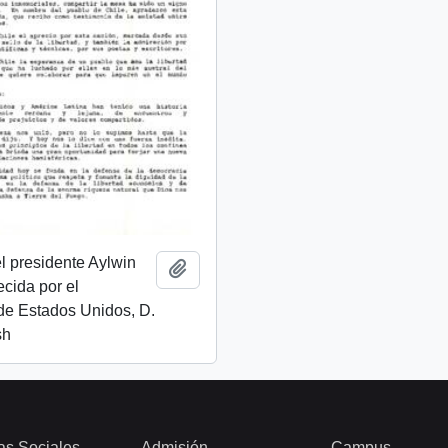
l presidente Aylwin
Añadir al portapapeles
ecida por el
de Estados Unidos, D.
sh
as Sociales
Admisión
Campus