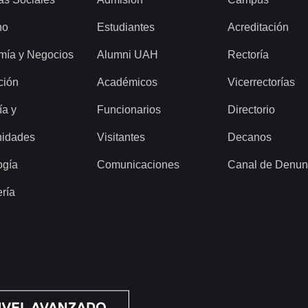
ho
Estudiantes
Acreditación
mía y Negocios
Alumni UAH
Rectoría
ción
Académicos
Vicerrectorías
ía y
Funcionarios
Directorio
idades
Visitantes
Decanos
ogía
Comunicaciones
Canal de Denun
ería