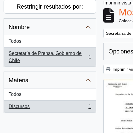
Imprimir vista
Restringir resultados por:
Mos
Colecc
Nombre
Remove filter:
Secretaría de
Todos
Opciones
Secretaría de Prensa. Gobierno de
1
, 1 resultados
Chile
Imprimir vi
Materia
Todos
Discursos
1
, 1 resultados