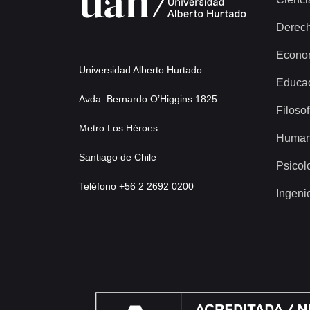
Derec
Econo
Universidad Alberto Hurtado
Educa
Avda. Bernardo O’Higgins 1825
Filosof
Metro Los Héroes
Human
Santiago de Chile
Psicol
Teléfono +56 2 2692 0200
Ingeni