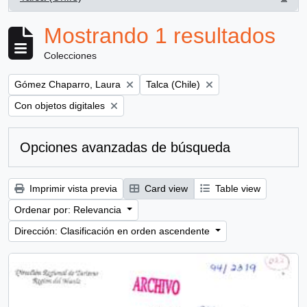
, 1 resultados
Mostrando 1 resultados
Colecciones
Remove filter:
Remove filter:
Gómez Chaparro, Laura
Talca (Chile)
Remove filter:
Con objetos digitales
Opciones avanzadas de búsqueda
Imprimir vista previa
Card view
Table view
Ordenar por: Relevancia
Dirección: Clasificación en orden ascendente