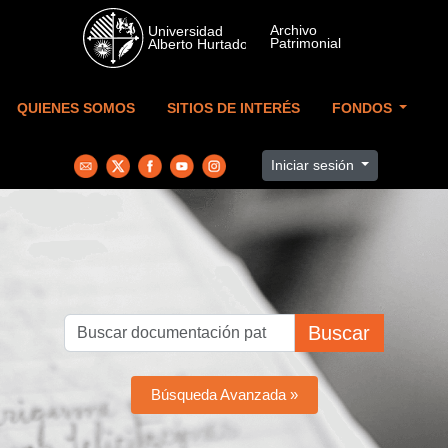
Skip to main content
QUIENES SOMOS
SITIOS DE INTERÉS
FONDOS
Iniciar sesión
Buscar
Búsqueda Avanzada »