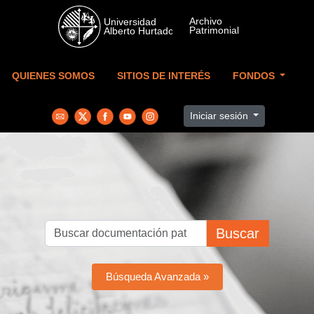
Skip to main content
QUIENES SOMOS
SITIOS DE INTERÉS
FONDOS
Iniciar sesión
Buscar
Búsqueda Avanzada »