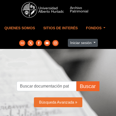
Skip to main content
QUIENES SOMOS
SITIOS DE INTERÉS
FONDOS
Iniciar sesión
Buscar
Búsqueda Avanzada »