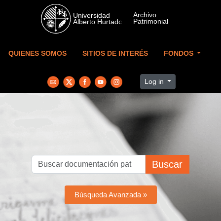
Skip to main content
QUIENES SOMOS
SITIOS DE INTERÉS
FONDOS
Log in
Buscar
Búsqueda Avanzada »