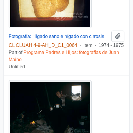
Add t
Fotografía: Hígado sano e hígado con cirrosis
CL CLUAH 4-9-AH_D_C1_0064
·
Item
·
1974 - 1975
Part of
Programa Padres e Hijos: fotografías de Juan
Maino
Untitled