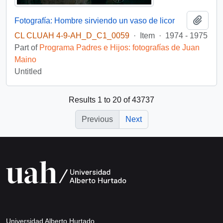
Add t
Fotografía: Hombre sirviendo un vaso de licor
CL CLUAH 4-9-AH_D_C1_0059
·
Item
·
1974 - 1975
Part of
Programa Padres e Hijos: fotografías de Juan
Maino
Untitled
Results 1 to 20 of 43737
Previous
Next
Universidad Alberto Hurtado