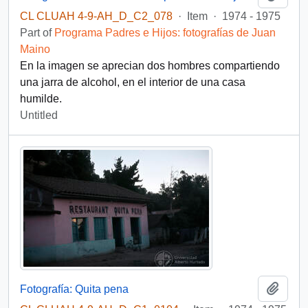
CL CLUAH 4-9-AH_D_C2_078
·
Item
·
1974 - 1975
Part of
Programa Padres e Hijos: fotografías de Juan
Maino
En la imagen se aprecian dos hombres compartiendo
una jarra de alcohol, en el interior de una casa
humilde.
Untitled
Add t
Fotografía: Quita pena