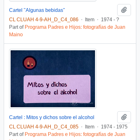
Add t
Cartel "Algunas bebidas"
CL CLUAH 4-9-AH_D_C4_086
·
Item
·
1974 - ?
Part of
Programa Padres e Hijos: fotografías de Juan
Maino
Add t
Cartel : Mitos y dichos sobre el alcohol
CL CLUAH 4-9-AH_D_C4_085
·
Item
·
1974 - 1975
Part of
Programa Padres e Hijos: fotografías de Juan