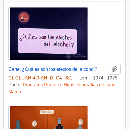
Add t
Cartel ¿Cuáles son los efectos del alcohol?
CL CLUAH 4-9-AH_D_C4_081
·
Item
·
1974 - 1975
Part of
Programa Padres e Hijos: fotografías de Juan
Maino