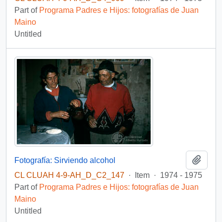
Part of
Programa Padres e Hijos: fotografías de Juan
Maino
Untitled
Add t
Fotografía: Sirviendo alcohol
CL CLUAH 4-9-AH_D_C2_147
·
Item
·
1974 - 1975
Part of
Programa Padres e Hijos: fotografías de Juan
Maino
Untitled