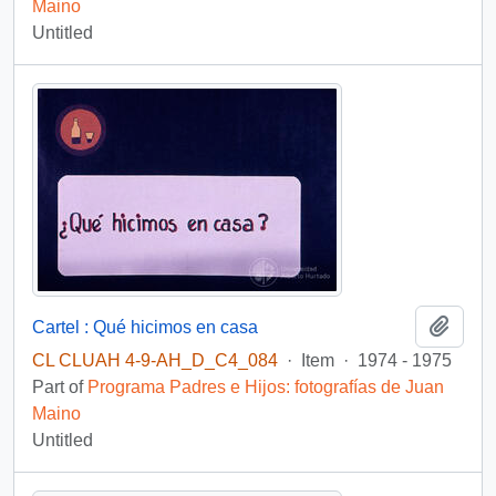
Maino
Untitled
Add t
Cartel : Qué hicimos en casa
CL CLUAH 4-9-AH_D_C4_084
·
Item
·
1974 - 1975
Part of
Programa Padres e Hijos: fotografías de Juan
Maino
Untitled