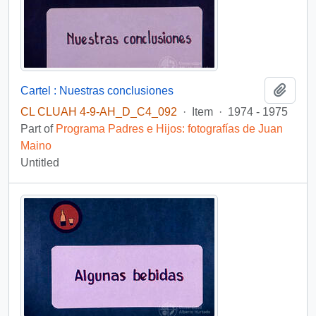
Add t
Cartel : Nuestras conclusiones
CL CLUAH 4-9-AH_D_C4_092
·
Item
·
1974 - 1975
Part of
Programa Padres e Hijos: fotografías de Juan
Maino
Untitled