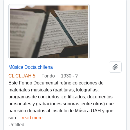
Add t
Música Docta chilena
CL CLUAH 5
·
Fondo
·
1930 - ?
Este Fondo Documental reúne colecciones de
materiales musicales (partituras, fotografías,
programas de conciertos, certificados, documentos
personales y grabaciones sonoras, entre otros) que
han sido donados al Instituto de Música UAH y que
son
…
read more
Untitled