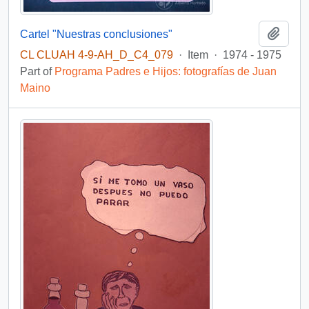
Add t
Cartel "Nuestras conclusiones"
CL CLUAH 4-9-AH_D_C4_079
·
Item
·
1974 - 1975
Part of
Programa Padres e Hijos: fotografías de Juan
Maino