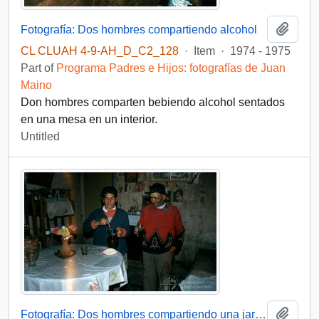
Add t
Fotografía: Dos hombres compartiendo alcohol
CL CLUAH 4-9-AH_D_C2_128
·
Item
·
1974 - 1975
Part of
Programa Padres e Hijos: fotografías de Juan
Maino
Don hombres comparten bebiendo alcohol sentados
en una mesa en un interior.
Untitled
Add t
Fotografía: Dos hombres compartiendo una jarra de alcohol