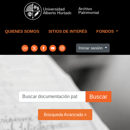
Skip to main content
QUIENES SOMOS
SITIOS DE INTERÉS
FONDOS
Iniciar sesión
Buscar
Búsqueda Avanzada »