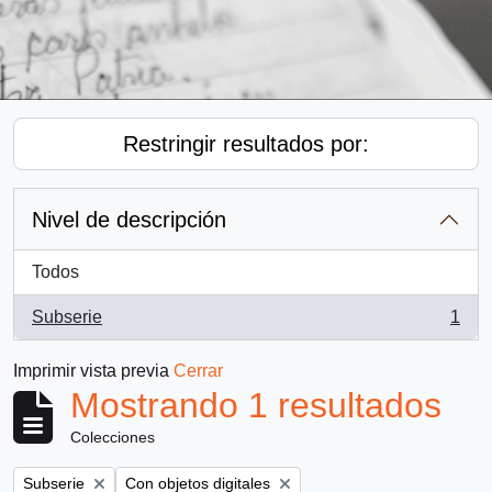
Restringir resultados por:
Nivel de descripción
Todos
Subserie
1
, 1 resultados
Imprimir vista previa
Cerrar
Mostrando 1 resultados
Colecciones
Remove filter:
Remove filter:
Subserie
Con objetos digitales