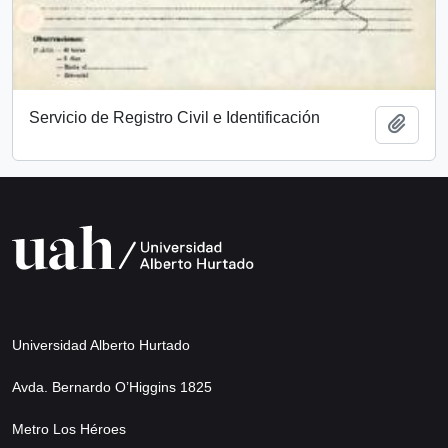
Servicio de Registro Civil e Identificación
Añadi
Universidad Alberto Hurtado
Avda. Bernardo O’Higgins 1825
Metro Los Héroes