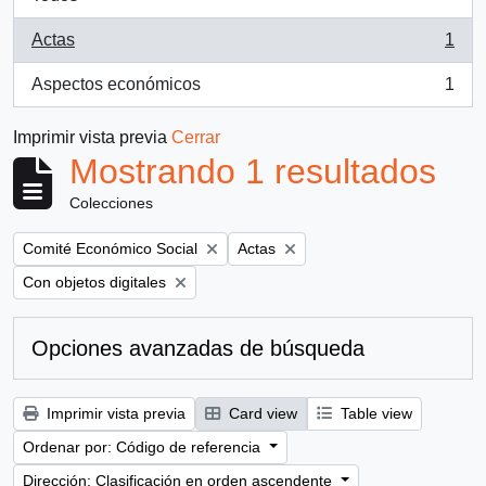
Actas
1
, 1 resultados
Aspectos económicos
1
, 1 resultados
Imprimir vista previa
Cerrar
Mostrando 1 resultados
Colecciones
Remove filter:
Remove filter:
Comité Económico Social
Actas
Remove filter:
Con objetos digitales
Opciones avanzadas de búsqueda
Imprimir vista previa
Card view
Table view
Ordenar por: Código de referencia
Dirección: Clasificación en orden ascendente