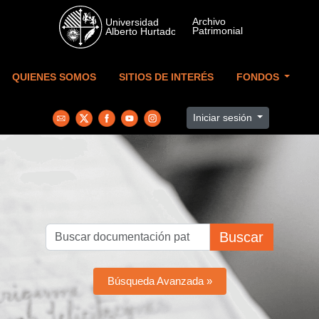
Skip to main content
QUIENES SOMOS
SITIOS DE INTERÉS
FONDOS
Iniciar sesión
Buscar
Búsqueda Avanzada »