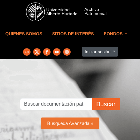
Skip to main content
QUIENES SOMOS
SITIOS DE INTERÉS
FONDOS
Iniciar sesión
Buscar
Búsqueda Avanzada »