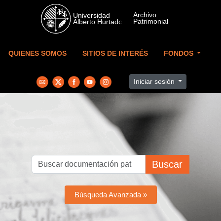
Skip to main content
QUIENES SOMOS
SITIOS DE INTERÉS
FONDOS
Iniciar sesión
Buscar
Búsqueda Avanzada »