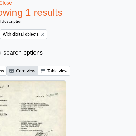
Close
wing 1 results
l description
Remove filter:
With digital objects
 search options
ew
Card view
Table view