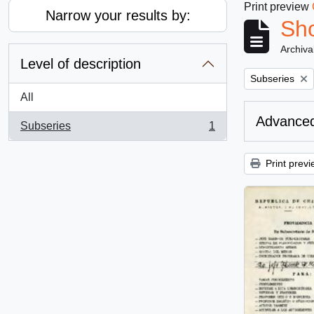
Print preview
Narrow your results by:
Sho
Archiva
Level of description
Remove filter:
Subseries
All
Advanced
Subseries
1
, 1 results
Print previ