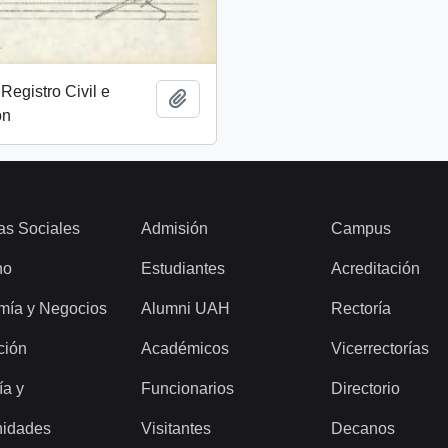
Registro Civil e
Add to clipboard
ón
as Sociales
Admisión
Campus
ho
Estudiantes
Acreditación
mía y Negocios
Alumni UAH
Rectoría
ción
Académicos
Vicerrectorías
ía y
Funcionarios
Directorio
idades
Visitantes
Decanos