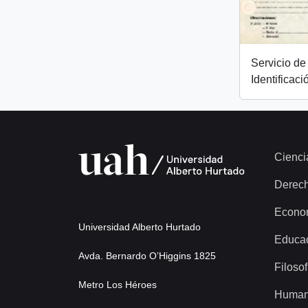
Servicio de 
Identificaci
Cienci
Derec
Econo
Universidad Alberto Hurtado
Educa
Avda. Bernardo O’Higgins 1825
Filosof
Metro Los Héroes
Human