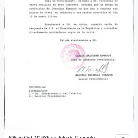
[Oficio Ord. N° 686 de Jefe de Gabinete