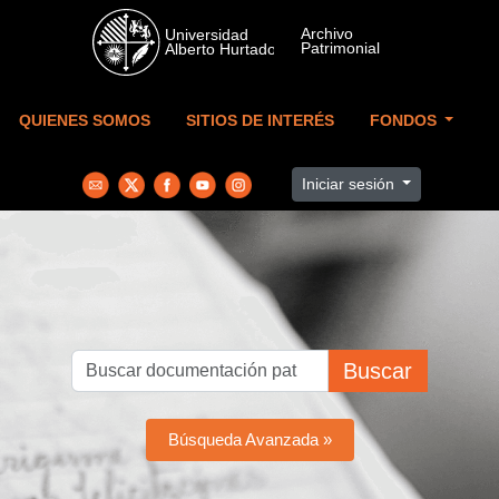
Skip to main content
QUIENES SOMOS
SITIOS DE INTERÉS
FONDOS
Iniciar sesión
Buscar
Búsqueda Avanzada »