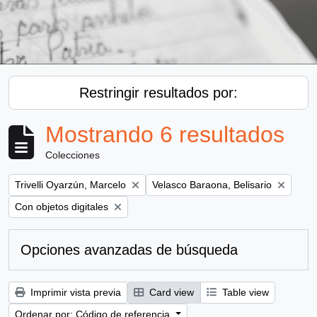
Restringir resultados por:
Mostrando 6 resultados
Colecciones
Remove filter:
Remove filter:
Trivelli Oyarzún, Marcelo
Velasco Baraona, Belisario
Remove filter:
Con objetos digitales
Opciones avanzadas de búsqueda
Imprimir vista previa
Card view
Table view
Ordenar por: Código de referencia