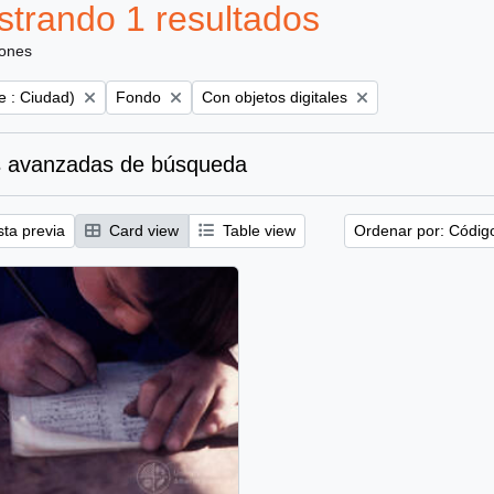
trando 1 resultados
iones
Remove filter:
Remove filter:
e : Ciudad)
Fondo
Con objetos digitales
 avanzadas de búsqueda
sta previa
Card view
Table view
Ordenar por: Códig