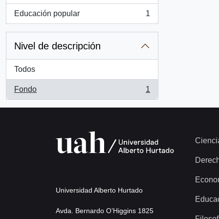
Educación popular
1
, 1 resultados
Nivel de descripción
Todos
Fondo
1
, 1 resultados
Cienci
Derec
Econo
Universidad Alberto Hurtado
Educa
Avda. Bernardo O’Higgins 1825
Filosof