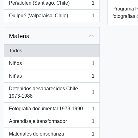
Peñalolen (Santiago, Chile)
1
, 1 resultados
Programa P
Quilpué (Valparaíso, Chile)
1
fotografías
, 1 resultados
Materia
Todos
Niños
1
, 1 resultados
Niñas
1
, 1 resultados
Detenidos desaparecidos Chile
1
, 1 resultados
1973-1988
Fotografía documental 1973-1990
1
, 1 resultados
Aprendizaje transformador
1
, 1 resultados
Materiales de enseñanza
1
, 1 resultados