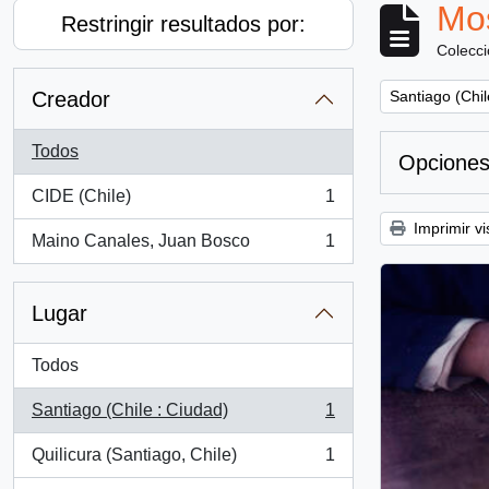
Mos
Restringir resultados por:
Colecc
Remove filter:
Creador
Santiago (Chil
Todos
Opciones
CIDE (Chile)
1
, 1 resultados
Imprimir vi
Maino Canales, Juan Bosco
1
, 1 resultados
Lugar
Todos
Santiago (Chile : Ciudad)
1
, 1 resultados
Quilicura (Santiago, Chile)
1
, 1 resultados