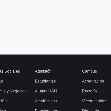
as Sociales
Admisión
Campus
ho
Estudiantes
Acreditación
mía y Negocios
Alumni UAH
Rectoría
ción
Académicos
Vicerrectorías
ía y
Funcionarios
Directorio