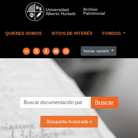
Skip to main content
QUIENES SOMOS
SITIOS DE INTERÉS
FONDOS
Iniciar sesión
Buscar
Búsqueda Avanzada »