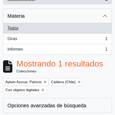
, 1 resultados
Materia
Todos
Giras
1
, 1 resultados
Informes
1
, 1 resultados
Mostrando 1 resultados
Colecciones
Remove filter:
Remove filter:
Aylwin Azocar, Patricio
Caldera (Chile)
Remove filter:
Con objetos digitales
Opciones avanzadas de búsqueda