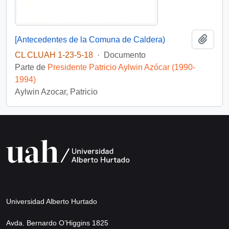
Añadi
[Antecedentes de la Comuna de Caldera)
CL CLUAH 1-23-5-18
·
Documento
Parte de
Presidente Patricio Aylwin Azócar (1990-
1994)
Aylwin Azocar, Patricio
Universidad Alberto Hurtado
Avda. Bernardo O’Higgins 1825