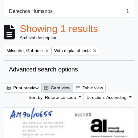
, 1 results
Derechos Humanos
1
, 1 results
Showing 1 results
Archival description
Remove filter:
Remove filter:
Milschhe, Gabriele
With digital objects
Advanced search options
Print preview
Card view
Table view
Sort by: Reference code
Direction: Ascending