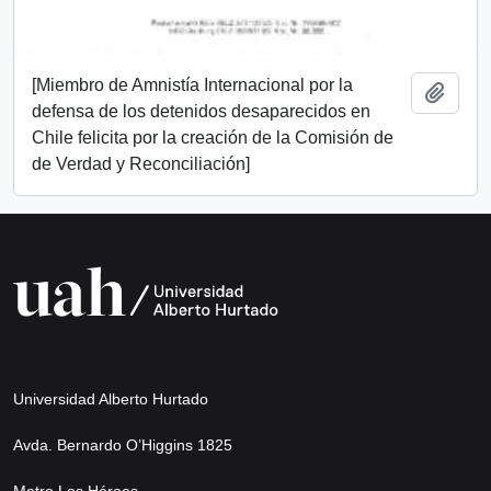
[Miembro de Amnistía Internacional por la
Add t
defensa de los detenidos desaparecidos en
Chile felicita por la creación de la Comisión de
de Verdad y Reconciliación]
Universidad Alberto Hurtado
Avda. Bernardo O’Higgins 1825
Metro Los Héroes