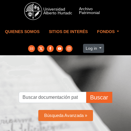
Skip to main content
QUIENES SOMOS
SITIOS DE INTERÉS
FONDOS
Log in
Buscar
Búsqueda Avanzada »