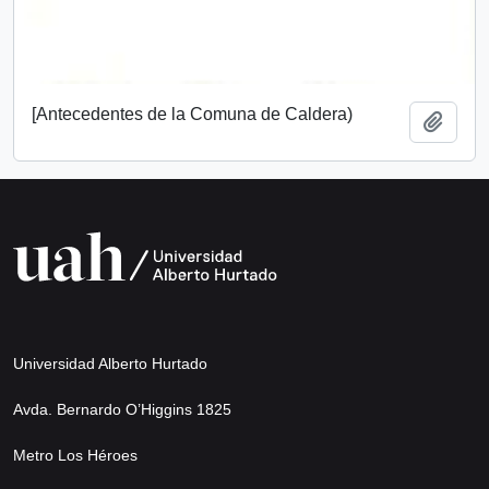
[Antecedentes de la Comuna de Caldera)
Añadi
Universidad Alberto Hurtado
Avda. Bernardo O’Higgins 1825
Metro Los Héroes