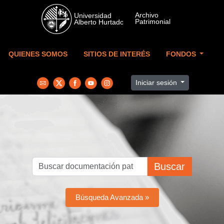
Skip to main content
QUIENES SOMOS
SITIOS DE INTERÉS
FONDOS
Iniciar sesión
Buscar
Búsqueda Avanzada »