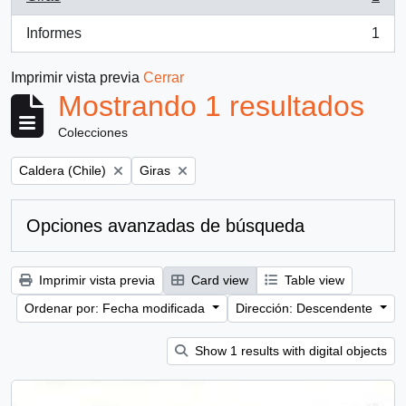
, 1 resultados
Informes
1
, 1 resultados
Imprimir vista previa
Cerrar
Mostrando 1 resultados
Colecciones
Remove filter:
Remove filter:
Caldera (Chile)
Giras
Opciones avanzadas de búsqueda
Imprimir vista previa
Card view
Table view
Ordenar por: Fecha modificada
Dirección: Descendente
Show 1 results with digital objects