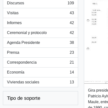
Discursos
109
, 109 resultados
Visitas
43
, 43 resultados
Informes
42
, 42 resultados
Ceremonial y protocolo
42
, 42 resultados
Agenda Presidente
38
, 38 resultados
Prensa
23
, 23 resultados
Correspondencia
21
, 21 resultados
Economía
14
, 14 resultados
Viviendas sociales
13
, 13 resultados
Gira presid
Patricio Ay
Tipo de soporte
Maule, entr
de 1990, con