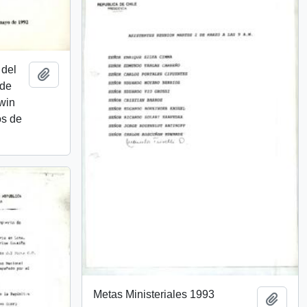
 del
Añadir al portapapeles
 de
lwin
os de
Metas Ministeriales 1993
Añadi