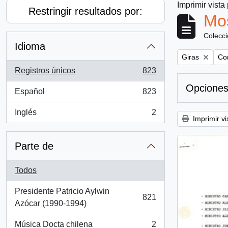
Imprimir vista
Restringir resultados por:
Mos
Colecc
Idioma
Remove filter:
Rem
Giras
Con
Registros únicos
823
, 823 resultados
Opciones
Español
823
, 823 resultados
Inglés
2
, 2 resultados
Imprimir vi
Parte de
Todos
Presidente Patricio Aylwin
821
, 821 resultados
Azócar (1990-1994)
Música Docta chilena
2