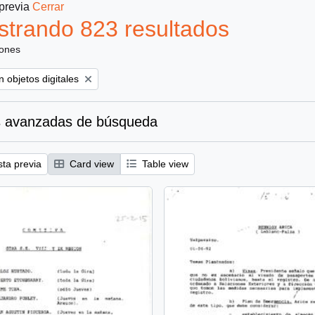
 previa
Cerrar
trando 823 resultados
iones
ove filter:
 objetos digitales
 avanzadas de búsqueda
sta previa
Card view
Table view