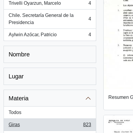
Trivelli Oyarzun, Marcelo
4
, 4 resultados
Chile. Secretaría General de la
4
, 4 resultados
Presidencia
Aylwin Azócar, Patricio
4
, 4 resultados
Nombre
Lugar
Resumen Gi
Materia
Todos
Giras
823
, 823 resultados