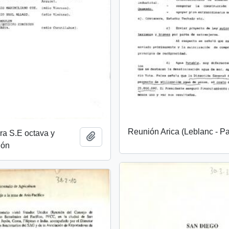
Reunión Arica (Leblanc - Pa
ra S.E octava y
Añadir al portapapeles
ión