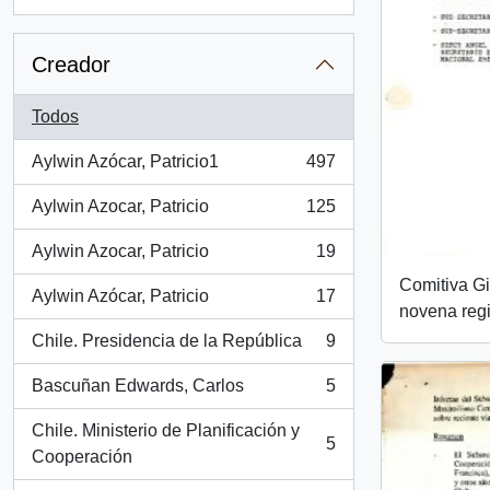
, 2 resultados
Creador
Todos
Aylwin Azócar, Patricio1
497
, 497 resultados
Aylwin Azocar, Patricio
125
, 125 resultados
Aylwin Azocar, Patricio
19
, 19 resultados
Comitiva Gi
Aylwin Azócar, Patricio
17
, 17 resultados
novena reg
Chile. Presidencia de la República
9
, 9 resultados
Bascuñan Edwards, Carlos
5
, 5 resultados
Chile. Ministerio de Planificación y
5
, 5 resultados
Cooperación