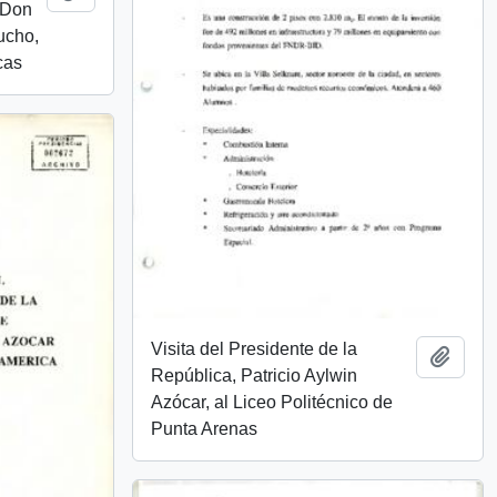
 Don
ucho,
cas
Visita del Presidente de la
Añadi
República, Patricio Aylwin
Azócar, al Liceo Politécnico de
Punta Arenas