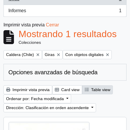
, 1 resultados
Informes
1
, 1 resultados
Imprimir vista previa
Cerrar
Mostrando 1 resultados
Colecciones
Remove filter:
Remove filter:
Remove filter:
Caldera (Chile)
Giras
Con objetos digitales
Opciones avanzadas de búsqueda
Imprimir vista previa
Card view
Table view
Ordenar por: Fecha modificada
Dirección: Clasificación en orden ascendente