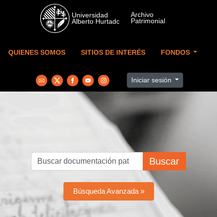
Skip to main content
QUIENES SOMOS
SITIOS DE INTERÉS
FONDOS
Iniciar sesión
Buscar
Búsqueda Avanzada »