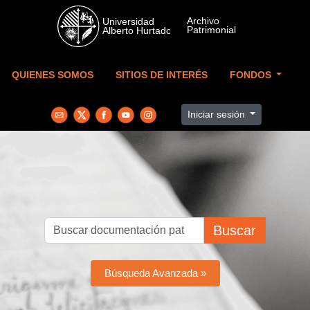
Skip to main content
QUIENES SOMOS
SITIOS DE INTERÉS
FONDOS
Iniciar sesión
Buscar
Búsqueda Avanzada »