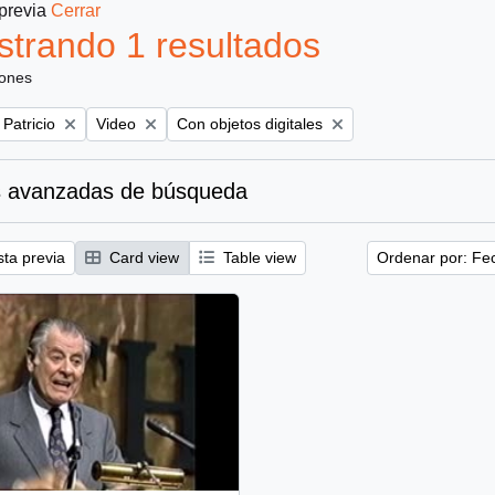
 previa
Cerrar
trando 1 resultados
iones
Remove filter:
Remove filter:
 Patricio
Video
Con objetos digitales
 avanzadas de búsqueda
sta previa
Card view
Table view
Ordenar por: Fe