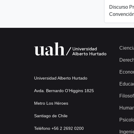
Discurso Pr
Convención
Cienci
Derec
Econo
Universidad Alberto Hurtado
Educa
Avda. Bernardo O’Higgins 1825
Filosof
Metro Los Héroes
Human
Santiago de Chile
Psicol
Teléfono +56 2 2692 0200
Ingeni