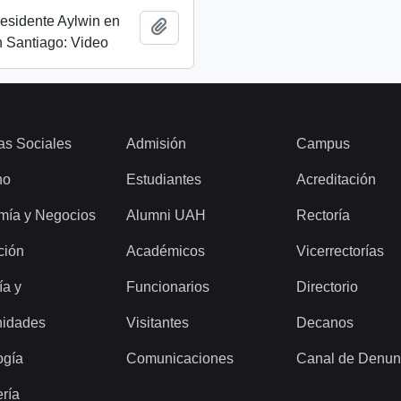
esidente Aylwin en
Añadir al portapapeles
 Santiago: Video
as Sociales
Admisión
Campus
ho
Estudiantes
Acreditación
mía y Negocios
Alumni UAH
Rectoría
ción
Académicos
Vicerrectorías
ía y
Funcionarios
Directorio
idades
Visitantes
Decanos
ogía
Comunicaciones
Canal de Denun
ería