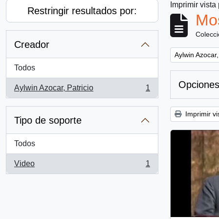
Imprimir vista
Restringir resultados por:
Mos
Colecc
Creador
Remove filter:
Aylwin Azocar,
Todos
Opciones
Aylwin Azocar, Patricio
1
, 1 resultados
Imprimir vi
Tipo de soporte
Todos
Video
1
, 1 resultados