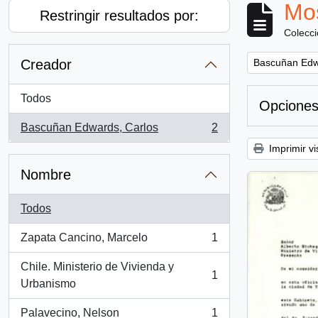
Mos
Restringir resultados por:
Colecc
Remove filter:
Creador
Bascuñan Edw
Todos
Opciones
Bascuñan Edwards, Carlos
2
, 2 resultados
Imprimir vi
Nombre
Todos
Zapata Cancino, Marcelo
1
, 1 resultados
Chile. Ministerio de Vivienda y
1
, 1 resultados
Urbanismo
Palavecino, Nelson
1