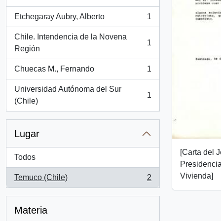
, 1 resultados
Etchegaray Aubry, Alberto
1
, 1 resultados
Chile. Intendencia de la Novena
1
, 1 resultados
Región
Chuecas M., Fernando
1
, 1 resultados
Universidad Autónoma del Sur
1
, 1 resultados
(Chile)
Lugar
[Carta del 
Todos
Presidencia
Vivienda]
Temuco (Chile)
2
, 2 resultados
Materia