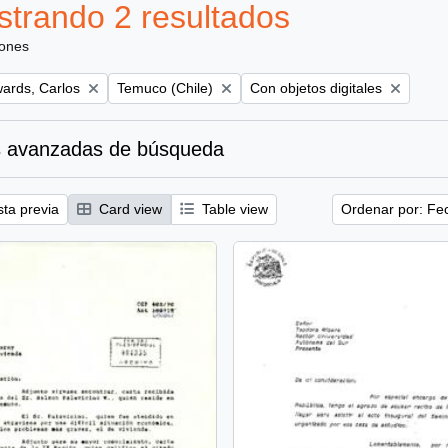
trando 2 resultados
iones
Remove filter:
Remove filter:
ards, Carlos
Temuco (Chile)
Con objetos digitales
 avanzadas de búsqueda
sta previa
Card view
Table view
Ordenar por: Fe