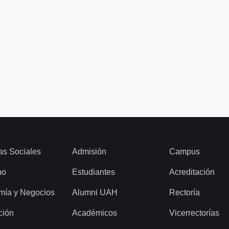
as Sociales
Admisión
Campus
ho
Estudiantes
Acreditación
mía y Negocios
Alumni UAH
Rectoría
ción
Académicos
Vicerrectorías