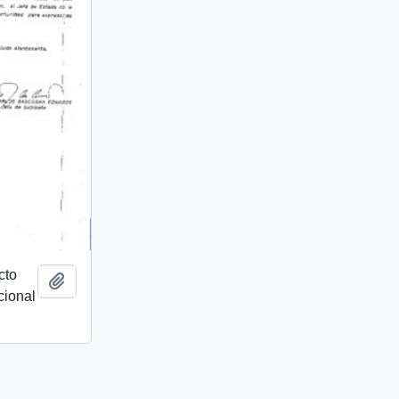
cto
Añadir al portapapeles
cional