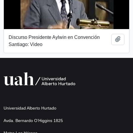
Discurso Presidente Aylwin en Convención
Añadi
Santiago: Video
Universidad Alberto Hurtado
Avda. Bernardo O’Higgins 1825
Metro Los Héroes