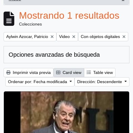
, 1 resultados
Mostrando 1 resultados
Colecciones
Remove filter:
Remove filter:
Remove filter:
Aylwin Azocar, Patricio
Video
Con objetos digitales
Opciones avanzadas de búsqueda
Imprimir vista previa
Card view
Table view
Ordenar por: Fecha modificada
Dirección: Descendente