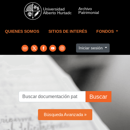
Skip to main content
QUIENES SOMOS
SITIOS DE INTERÉS
FONDOS
Iniciar sesión
Buscar
Búsqueda Avanzada »