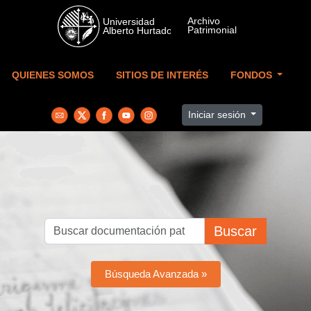
Skip to main content
QUIENES SOMOS
SITIOS DE INTERÉS
FONDOS
Iniciar sesión
Buscar
Búsqueda Avanzada »