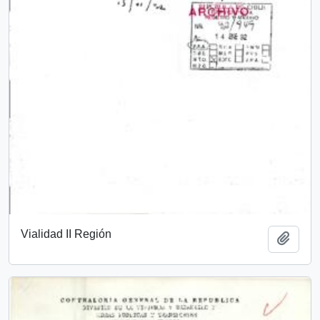
Vialidad II Región
Añadi