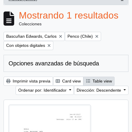
, 1 resultados
Mostrando 1 resultados
Colecciones
Remove filter:
Remove filter:
Bascuñan Edwards, Carlos
Penco (Chile)
Remove filter:
Con objetos digitales
Opciones avanzadas de búsqueda
Imprimir vista previa
Card view
Table view
Ordenar por: Identificador
Dirección: Descendente