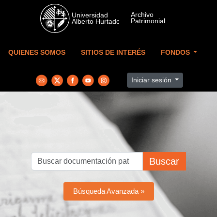
Skip to main content
QUIENES SOMOS
SITIOS DE INTERÉS
FONDOS
Iniciar sesión
Buscar
Búsqueda Avanzada »