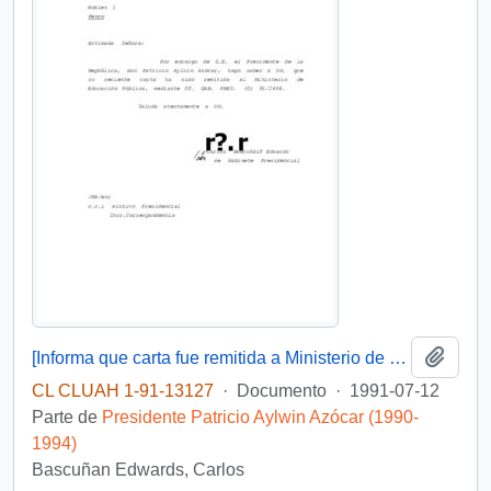
Añadi
[Informa que carta fue remitida a Ministerio de Educación Pública, mediante Of. GAB. PRES. (0) 91/2438]
CL CLUAH 1-91-13127
·
Documento
·
1991-07-12
Parte de
Presidente Patricio Aylwin Azócar (1990-
1994)
Bascuñan Edwards, Carlos