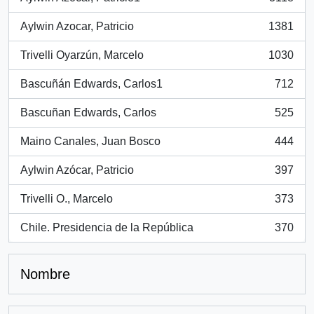
, 3118 resultados
Aylwin Azocar, Patricio
1381
, 1381 resultados
Trivelli Oyarzún, Marcelo
1030
, 1030 resultados
Bascuñán Edwards, Carlos1
712
, 712 resultados
Bascuñan Edwards, Carlos
525
, 525 resultados
Maino Canales, Juan Bosco
444
, 444 resultados
Aylwin Azócar, Patricio
397
, 397 resultados
Trivelli O., Marcelo
373
, 373 resultados
Chile. Presidencia de la República
370
, 370 resultados
Nombre