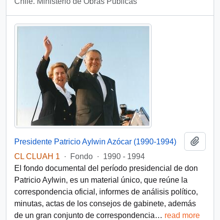
Chile. Ministerio de Obras Públicas
Añadi
Presidente Patricio Aylwin Azócar (1990-1994)
CL CLUAH 1
·
Fondo
·
1990 - 1994
El fondo documental del período presidencial de don
Patricio Aylwin, es un material único, que reúne la
correspondencia oficial, informes de análisis político,
minutas, actas de los consejos de gabinete, además
de un gran conjunto de correspondencia
…
read more