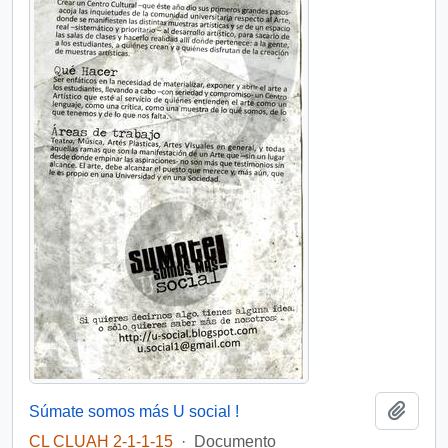
Añadi
Súmate somos más U social !
CL CLUAH 2-1-1-15
·
Documento