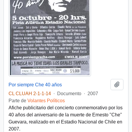
Añadi
Por siempre Che 40 años
CL CLUAH 2-1-1-14
·
Documento
·
2007
Parte de
Volantes Políticos
Afiche publicitario del concierto conmemorativo por los
40 años del aniversario de la muerte de Ernesto "Che"
Guevara, realizado en el Estadio Nacional de Chile en
2007.