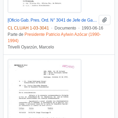
Añadi
[Oficio Gab. Pres. Ord. N° 3041 de Jefe de Gabinete Presidencial, remite copia de carta que se indica]
CL CLUAH 1-03-3041
·
Documento
·
1993-06-16
Parte de
Presidente Patricio Aylwin Azócar (1990-
1994)
Trivelli Oyarzún, Marcelo