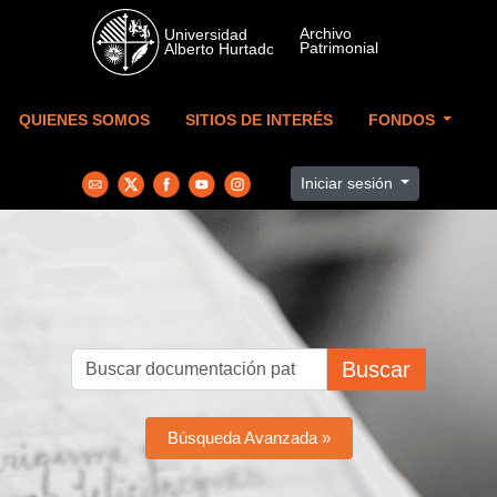
Skip to main content
QUIENES SOMOS
SITIOS DE INTERÉS
FONDOS
Iniciar sesión
Buscar
Búsqueda Avanzada »