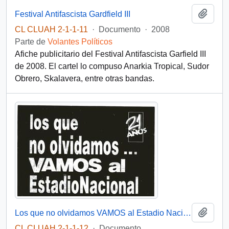
Añadi
Festival Antifascista Gardfield III
CL CLUAH 2-1-1-11
·
Documento
·
2008
Parte de
Volantes Políticos
Afiche publicitario del Festival Antifascista Garfield III
de 2008. El cartel lo compuso Anarkia Tropical, Sudor
Obrero, Skalavera, entre otras bandas.
Añadi
Los que no olvidamos VAMOS al Estadio Nacional
CL CLUAH 2-1-1-12
·
Documento