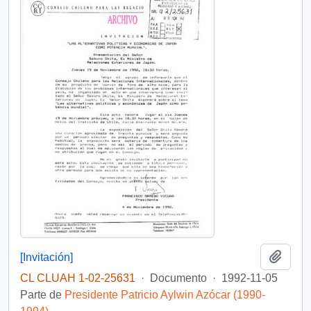
Añadi
[Invitación]
CL CLUAH 1-02-25631
·
Documento
·
1992-11-05
Parte de
Presidente Patricio Aylwin Azócar (1990-