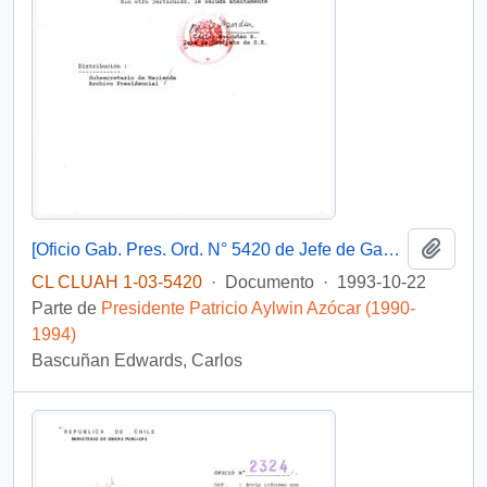
Añadi
[Oficio Gab. Pres. Ord. N° 5420 de Jefe de Gabinete Presidencial, remite copia de carta que se indica]
CL CLUAH 1-03-5420
·
Documento
·
1993-10-22
Parte de
Presidente Patricio Aylwin Azócar (1990-
1994)
Bascuñan Edwards, Carlos