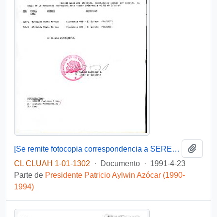
Añadi
[Se remite fotocopia correspondencia a SEREMI de Justicia Valparaíso]
CL CLUAH 1-01-1302
·
Documento
·
1991-4-23
Parte de
Presidente Patricio Aylwin Azócar (1990-
1994)