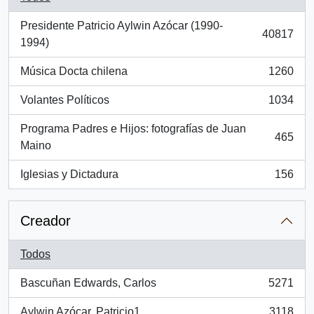
Presidente Patricio Aylwin Azócar (1990-
40817
, 40817 resultados
1994)
Música Docta chilena
1260
, 1260 resultados
Volantes Políticos
1034
, 1034 resultados
Programa Padres e Hijos: fotografías de Juan
465
, 465 resultados
Maino
Iglesias y Dictadura
156
, 156 resultados
Creador
Todos
Bascuñan Edwards, Carlos
5271
, 5271 resultados
Aylwin Azócar, Patricio1
3118