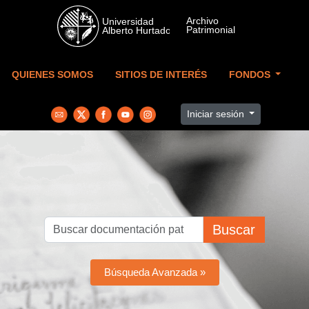
Skip to main content
QUIENES SOMOS
SITIOS DE INTERÉS
FONDOS
Iniciar sesión
Buscar
Búsqueda Avanzada »