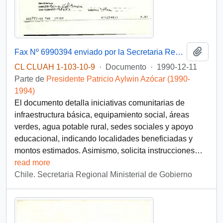
Añadi
Fax Nº 6990394 enviado por la Secretaria Regional Ministerial de Gobierno de la VII Región al Subsecretario del Interior, mediante el cual remite un listado de proyectos sociales de urgencia correspondientes a las provincias de Curicó y Talca
CL CLUAH 1-103-10-9
·
Documento
·
1990-12-11
Parte de
Presidente Patricio Aylwin Azócar (1990-
1994)
El documento detalla iniciativas comunitarias de
infraestructura básica, equipamiento social, áreas
verdes, agua potable rural, sedes sociales y apoyo
educacional, indicando localidades beneficiadas y
montos estimados. Asimismo, solicita instrucciones
…
read more
Chile. Secretaria Regional Ministerial de Gobierno