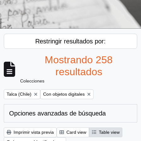
Restringir resultados por:
Mostrando 258
resultados
Colecciones
Remove filter:
Remove filter:
Talca (Chile)
Con objetos digitales
Opciones avanzadas de búsqueda
Imprimir vista previa
Card view
Table view