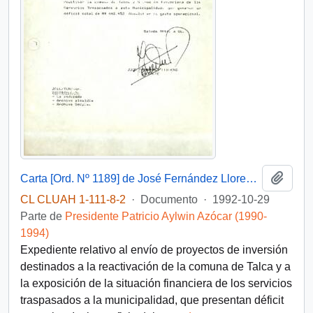
Añadi
Carta [Ord. Nº 1189] de José Fernández Llorens, Alcalde de Talca, a Patricio Aylwin Azócar, Presidente de la República, sobre envío de proyectos de inversión comunal y situación financiera municipal
CL CLUAH 1-111-8-2
·
Documento
·
1992-10-29
Parte de
Presidente Patricio Aylwin Azócar (1990-
1994)
Expediente relativo al envío de proyectos de inversión
destinados a la reactivación de la comuna de Talca y a
la exposición de la situación financiera de los servicios
traspasados a la municipalidad, que presentan déficit