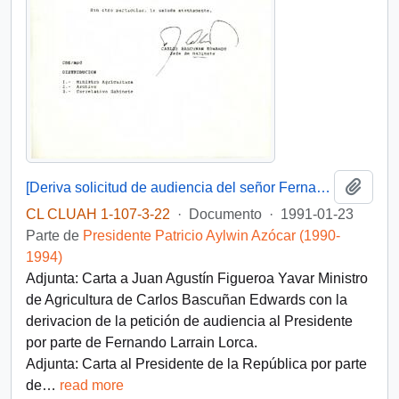
Añadi
[Deriva solicitud de audiencia del señor Fernando Larraín L. de la Confederación Agrícola del Centro, efectuada a S.E. el Presidente de la República]
CL CLUAH 1-107-3-22
·
Documento
·
1991-01-23
Parte de
Presidente Patricio Aylwin Azócar (1990-
1994)
Adjunta: Carta a Juan Agustín Figueroa Yavar Ministro
de Agricultura de Carlos Bascuñan Edwards con la
derivacion de la petición de audiencia al Presidente
por parte de Fernando Larrain Lorca.
Adjunta: Carta al Presidente de la República por parte
de
…
read more