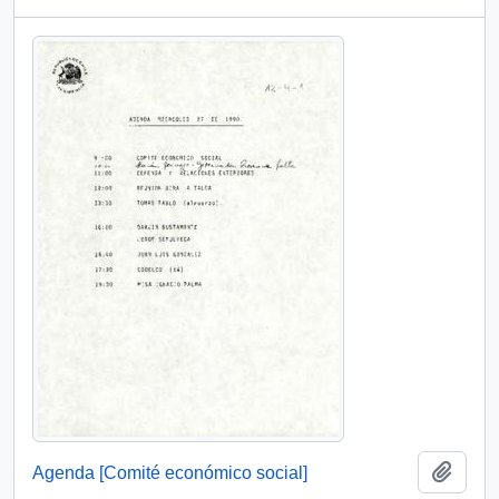
Añadi
Agenda [Comité económico social]