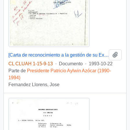
Añadi
[Carta de reconocimiento a la gestión de su Excelencia el Presidente de la República].
CL CLUAH 1-15-9-13
·
Documento
·
1993-10-22
Parte de
Presidente Patricio Aylwin Azócar (1990-
1994)
Fernandez Llorens, Jose