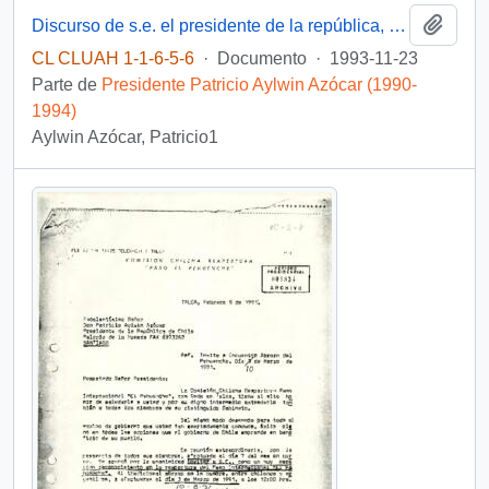
Añadi
Discurso de s.e. el presidente de la república, D. Patricio Aylwin Azócar, en inauguración de "brigada contra incendios forestales y centro de información ambiental" de CONAF
CL CLUAH 1-1-6-5-6
·
Documento
·
1993-11-23
Parte de
Presidente Patricio Aylwin Azócar (1990-
1994)
Aylwin Azócar, Patricio1