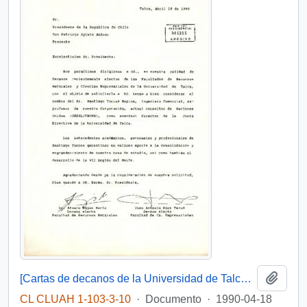
Añadi
[Cartas de decanos de la Universidad de Talca dirigida al Presidente Aylwin]
CL CLUAH 1-103-3-10
·
Documento
·
1990-04-18