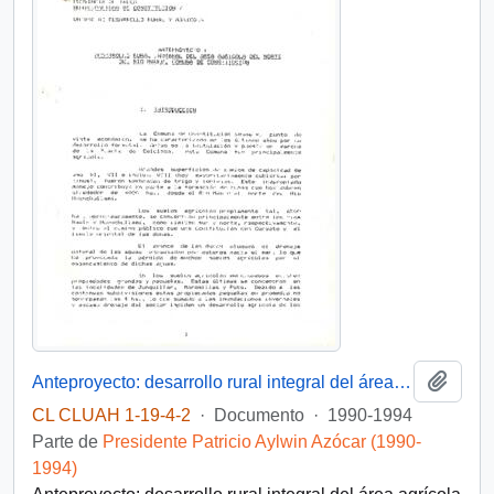
Añadi
Anteproyecto: desarrollo rural integral del área agrícola del norte del río Maule, comuna Constitución
CL CLUAH 1-19-4-2
·
Documento
·
1990-1994
Parte de
Presidente Patricio Aylwin Azócar (1990-
1994)