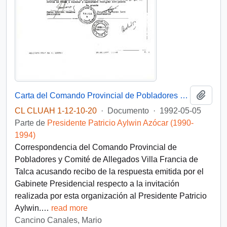
Añadi
Carta del Comando Provincial de Pobladores y Comité de Allegados Villa Francia de Talca
CL CLUAH 1-12-10-20
·
Documento
·
1992-05-05
Parte de
Presidente Patricio Aylwin Azócar (1990-
1994)
Correspondencia del Comando Provincial de
Pobladores y Comité de Allegados Villa Francia de
Talca acusando recibo de la respuesta emitida por el
Gabinete Presidencial respecto a la invitación
realizada por esta organización al Presidente Patricio
Aylwin.
…
read more
Cancino Canales, Mario