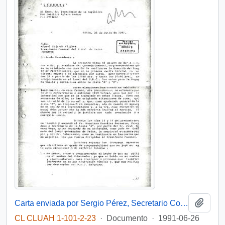
Añadi
Carta enviada por Sergio Pérez, Secretario Comunal del PDC en Talca, dirigida al Presidente Patricio Aylwin
CL CLUAH 1-101-2-23
·
Documento
·
1991-06-26