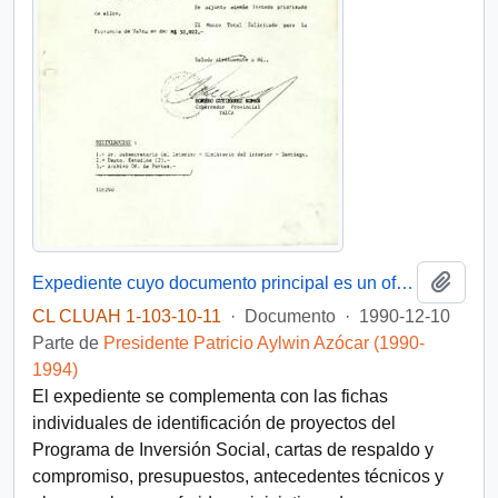
Añadi
Expediente cuyo documento principal es un oficio del Gobernador Provincial de Talca al Subsecretario del Interior, mediante el cual se remite una carpeta con fichas de postulación de proyectos para su financiamiento por el Ministerio del Interior
CL CLUAH 1-103-10-11
·
Documento
·
1990-12-10
Parte de
Presidente Patricio Aylwin Azócar (1990-
1994)
El expediente se complementa con las fichas
individuales de identificación de proyectos del
Programa de Inversión Social, cartas de respaldo y
compromiso, presupuestos, antecedentes técnicos y