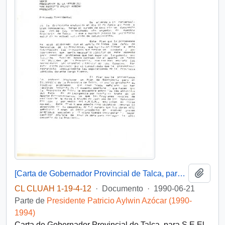
Añadi
[Carta de Gobernador Provincial de Talca, para S.E El Presidente de la República]
CL CLUAH 1-19-4-12
·
Documento
·
1990-06-21
Parte de
Presidente Patricio Aylwin Azócar (1990-
1994)
Carta de Gobernador Provincial de Talca, para S.E El