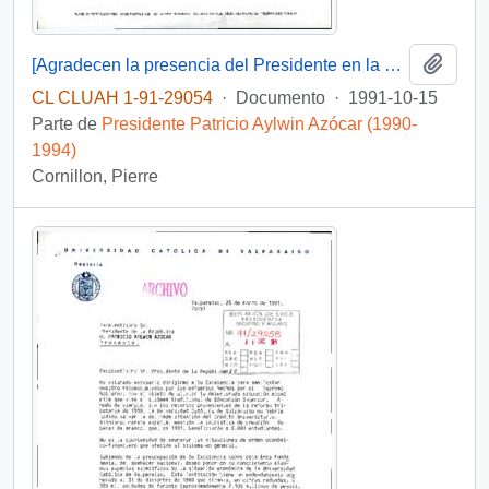
Añadi
[Agradecen la presencia del Presidente en la Ceremonia Inaugural de la 86a. Conferencia Interparlamentaria]
CL CLUAH 1-91-29054
·
Documento
·
1991-10-15
Parte de
Presidente Patricio Aylwin Azócar (1990-
1994)
Cornillon, Pierre