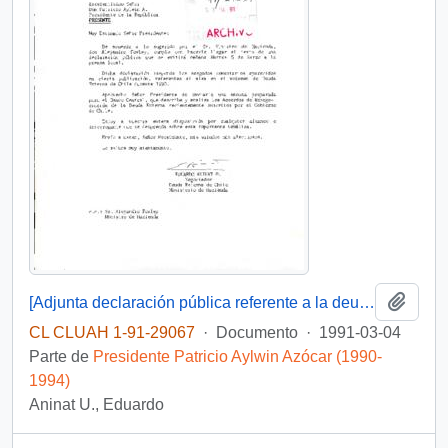
Añadi
[Adjunta declaración pública referente a la deuda externa chilena]
CL CLUAH 1-91-29067
·
Documento
·
1991-03-04
Parte de
Presidente Patricio Aylwin Azócar (1990-
1994)
Aninat U., Eduardo