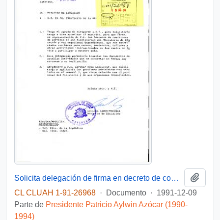
Añadi
Solicita delegación de firma en decreto de comisión de servicio al extranjero, para personal del Mineduc
CL CLUAH 1-91-26968
·
Documento
·
1991-12-09
Parte de
Presidente Patricio Aylwin Azócar (1990-
1994)