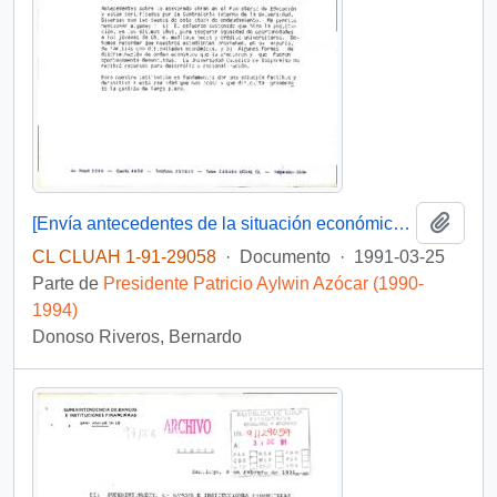
Añadi
[Envía antecedentes de la situación económica de la Universidad Católica de Valparaíso]
CL CLUAH 1-91-29058
·
Documento
·
1991-03-25
Parte de
Presidente Patricio Aylwin Azócar (1990-
1994)
Donoso Riveros, Bernardo