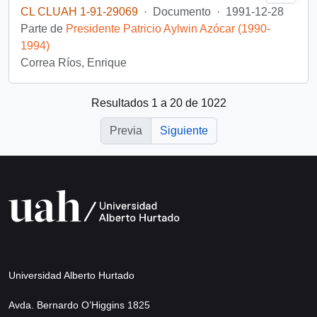
CL CLUAH 1-91-29069
·
Documento
·
1991-12-28
Parte de
Presidente Patricio Aylwin Azócar (1990-
1994)
Correa Ríos, Enrique
Resultados 1 a 20 de 1022
Previa
Siguiente
Universidad Alberto Hurtado
Avda. Bernardo O’Higgins 1825