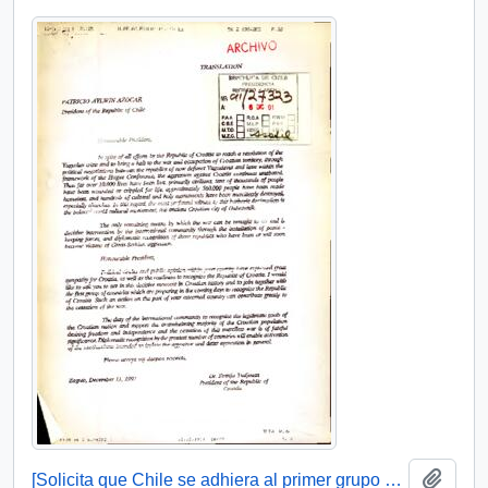
Añadi
[Solicita que Chile se adhiera al primer grupo de Estados en reconocer a la República de Croacia]