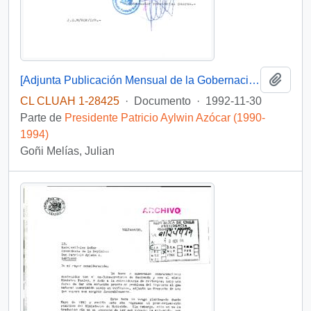
Añadi
[Adjunta Publicación Mensual de la Gobernación Provincial de Osorno]
CL CLUAH 1-28425
·
Documento
·
1992-11-30
Parte de
Presidente Patricio Aylwin Azócar (1990-
1994)
Goñi Melías, Julian