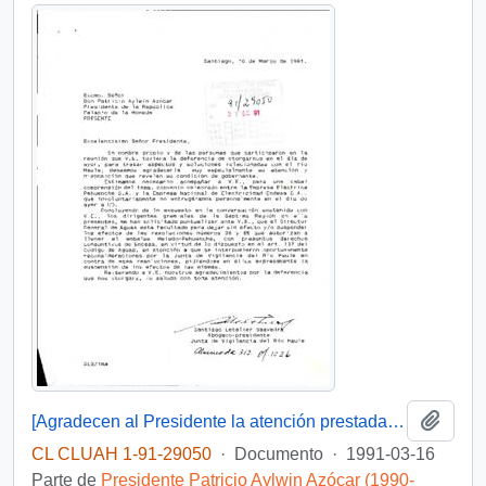
Añadi
[Agradecen al Presidente la atención prestada a su caso]
CL CLUAH 1-91-29050
·
Documento
·
1991-03-16
Parte de
Presidente Patricio Aylwin Azócar (1990-