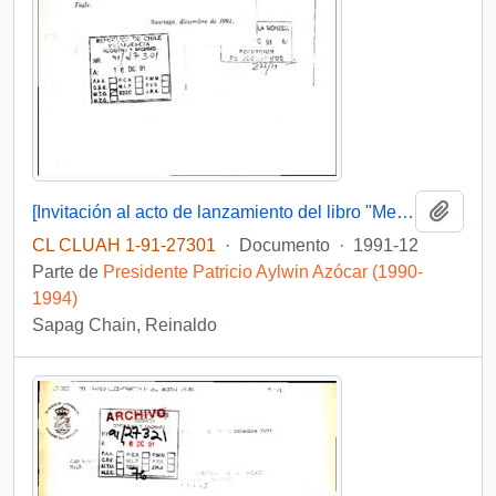
Añadi
[Invitación al acto de lanzamiento del libro "Memoria del cardenal Raúl Silva Henríquez]
CL CLUAH 1-91-27301
·
Documento
·
1991-12
Parte de
Presidente Patricio Aylwin Azócar (1990-
1994)
Sapag Chain, Reinaldo