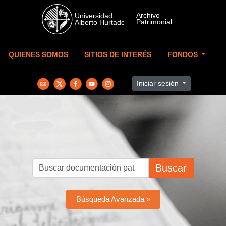
Skip to main content
QUIENES SOMOS
SITIOS DE INTERÉS
FONDOS
Iniciar sesión
Buscar
Búsqueda Avanzada »