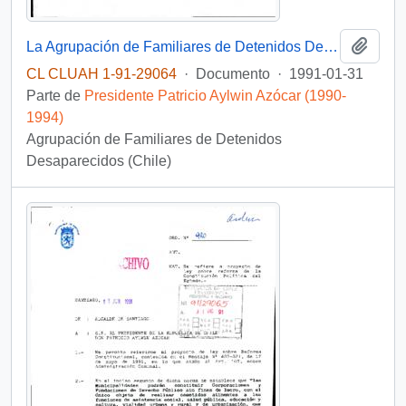
Añadi
La Agrupación de Familiares de Detenidos Desaparecidos junto a otras organizaciones sociales solicita reunirse con autoridades políticas para conversar acerca de la situación de los prisioneros políticos en Chile
CL CLUAH 1-91-29064
·
Documento
·
1991-01-31
Parte de
Presidente Patricio Aylwin Azócar (1990-
1994)
Agrupación de Familiares de Detenidos
Desaparecidos (Chile)