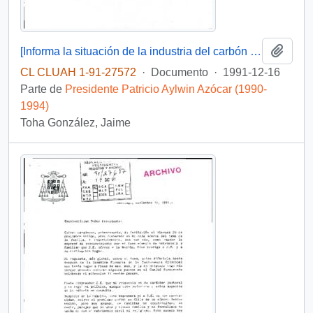
Añadi
[Informa la situación de la industria del carbón de la VIII Región]
CL CLUAH 1-91-27572
·
Documento
·
1991-12-16
Parte de
Presidente Patricio Aylwin Azócar (1990-
1994)
Toha González, Jaime