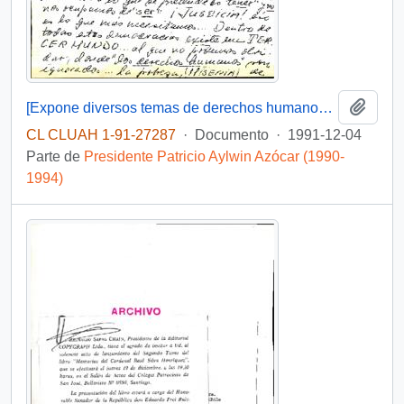
Añadi
[Expone diversos temas de derechos humanos que deben ser tratados por América Latina]
CL CLUAH 1-91-27287
·
Documento
·
1991-12-04
Parte de
Presidente Patricio Aylwin Azócar (1990-
1994)