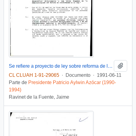
Añadi
Se refiere a proyecto de ley sobre reforma de la Constitución Política del Estado
CL CLUAH 1-91-29065
·
Documento
·
1991-06-11
Parte de
Presidente Patricio Aylwin Azócar (1990-
1994)
Ravinet de la Fuente, Jaime