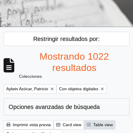
Restringir resultados por:
Mostrando 1022
resultados
Colecciones
Remove filter:
Remove filter:
Aylwin Azócar, Patricio
Con objetos digitales
Opciones avanzadas de búsqueda
Imprimir vista previa
Card view
Table view