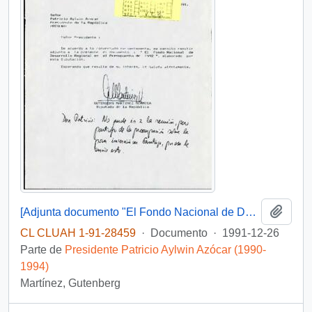
Añadi
[Adjunta documento "El Fondo Nacional de Desarrollo Regional en el Presupuesto de 1992"]
CL CLUAH 1-91-28459
·
Documento
·
1991-12-26
Parte de
Presidente Patricio Aylwin Azócar (1990-
1994)
Martínez, Gutenberg