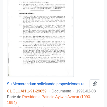
Añadi
Su Memorandum solicitando proposiciones respecto de Proyecto de Ley sobre reprogramación de deudas del sector agrícola presentado a su consideración por FEDAC-Curico
CL CLUAH 1-91-29059
·
Documento
·
1991-02-08
Parte de
Presidente Patricio Aylwin Azócar (1990-
1994)