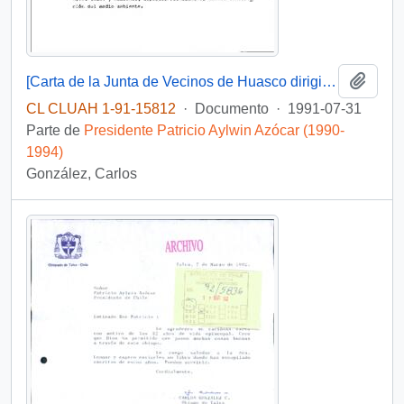
Añadi
[Carta de la Junta de Vecinos de Huasco dirigida al Presidente Patricio Aylwin sobre la construcción de un embalse]
CL CLUAH 1-91-15812
·
Documento
·
1991-07-31
Parte de
Presidente Patricio Aylwin Azócar (1990-
1994)
González, Carlos