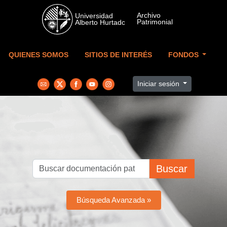
Skip to main content
QUIENES SOMOS
SITIOS DE INTERÉS
FONDOS
Iniciar sesión
Buscar
Búsqueda Avanzada »