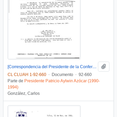
Añadi
[Correspondencia del Presidente de la Conferencia Episcopal de Chile dirigida al Presidente Patricio Aylwin]
CL CLUAH 1-92-660
·
Documento
·
92-660
Parte de
Presidente Patricio Aylwin Azócar (1990-
1994)
González, Carlos