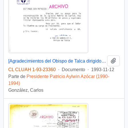
Añadi
[Agradecimientos del Obispo de Talca dirigidos al Presidente Patricio Aylwin por el apoyo en la reconstrucción de la Iglesia Matriz de Curicó]
CL CLUAH 1-93-23360
·
Documento
·
1993-11-12
Parte de
Presidente Patricio Aylwin Azócar (1990-
1994)
González, Carlos