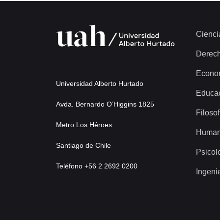
Cienci
Derec
Econo
Universidad Alberto Hurtado
Educa
Avda. Bernardo O’Higgins 1825
Filosof
Metro Los Héroes
Human
Santiago de Chile
Psicol
Teléfono +56 2 2692 0200
Ingeni