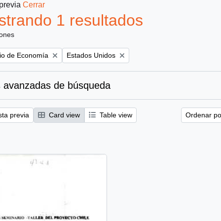
 previa
Cerrar
trando 1 resultados
iones
Remove filter:
erio de Economía
Estados Unidos
 avanzadas de búsqueda
sta previa
Card view
Table view
Ordenar por