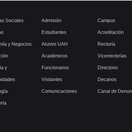
as Sociales
Admisión
Campus
ho
Estudiantes
Acreditación
mía y Negocios
Alumni UAH
Rectoría
ción
Académicos
Vicerrectorías
ía y
Funcionarios
Directorio
idades
Visitantes
Decanos
ogía
Comunicaciones
Canal de Denun
ería