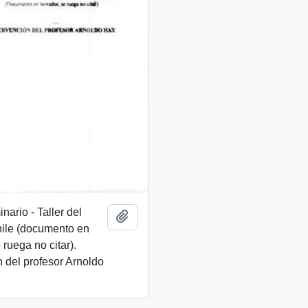
nario - Taller del
Añadir al portapapeles
hile (documento en
 ruega no citar).
n del profesor Arnoldo