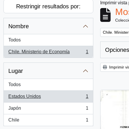
Imprimir vista
Restringir resultados por:
Mos
Colecc
Nombre
Remove filter:
Chile. Minist
Todos
Opciones
Chile. Ministerio de Economía
1
, 1 resultados
Imprimir vi
Lugar
Todos
Estados Unidos
1
, 1 resultados
Japón
1
, 1 resultados
Chile
1
, 1 resultados