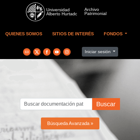
Skip to main content
QUIENES SOMOS
SITIOS DE INTERÉS
FONDOS
Iniciar sesión
Buscar
Búsqueda Avanzada »