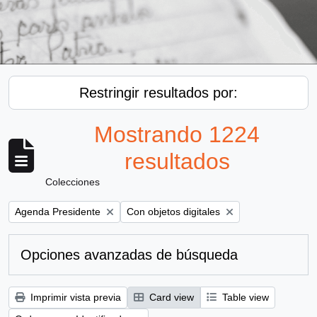
Restringir resultados por:
Mostrando 1224
resultados
Colecciones
Remove filter:
Remove filter:
Agenda Presidente
Con objetos digitales
Opciones avanzadas de búsqueda
Imprimir vista previa
Card view
Table view