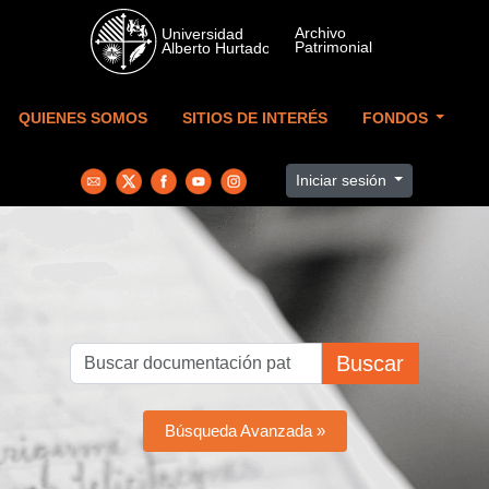
Skip to main content
QUIENES SOMOS
SITIOS DE INTERÉS
FONDOS
Iniciar sesión
Buscar
Búsqueda Avanzada »