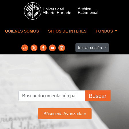
Skip to main content
QUIENES SOMOS
SITIOS DE INTERÉS
FONDOS
Iniciar sesión
Buscar
Búsqueda Avanzada »