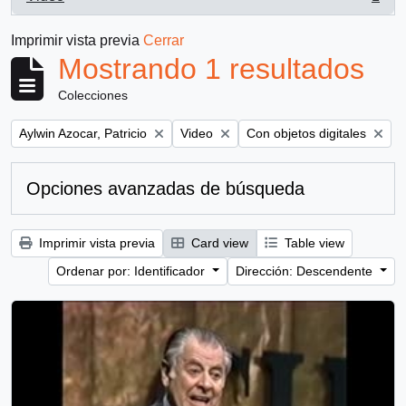
, 1 resultados
Imprimir vista previa
Cerrar
Mostrando 1 resultados
Colecciones
Remove filter:
Remove filter:
Remove filter:
Aylwin Azocar, Patricio
Video
Con objetos digitales
Opciones avanzadas de búsqueda
Imprimir vista previa
Card view
Table view
Ordenar por: Identificador
Dirección: Descendente