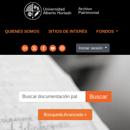
Skip to main content
QUIENES SOMOS
SITIOS DE INTERÉS
FONDOS
Iniciar sesión
Buscar
Búsqueda Avanzada »