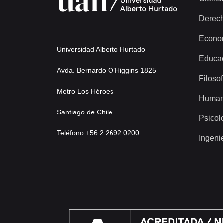
Derec
Econo
Universidad Alberto Hurtado
Educa
Avda. Bernardo O’Higgins 1825
Filosof
Metro Los Héroes
Human
Santiago de Chile
Psicol
Teléfono +56 2 2692 0200
Ingeni