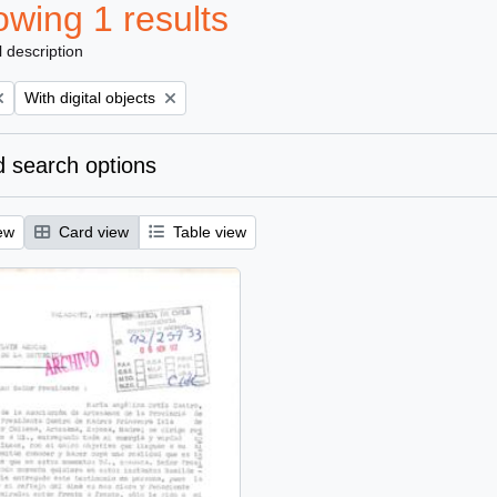
wing 1 results
l description
Remove filter:
With digital objects
 search options
ew
Card view
Table view