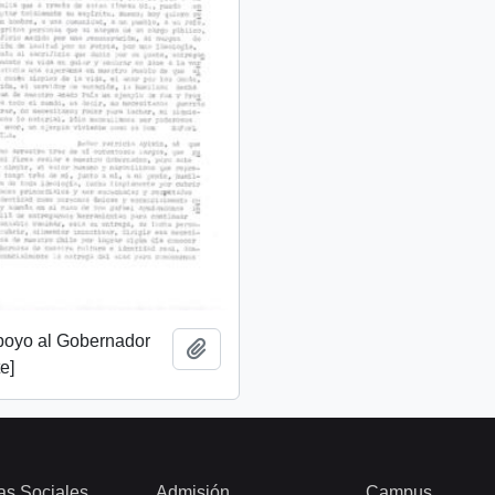
apoyo al Gobernador
Add to clipboard
e]
as Sociales
Admisión
Campus