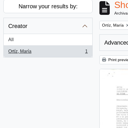
Sho
Narrow your results by:
Archiva
Remove filter:
Creator
Ortíz, María
All
Advanced
Ortíz, María
1
, 1 results
Print previ