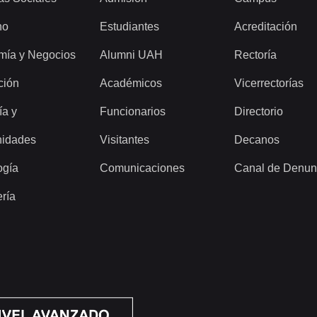
ho
Estudiantes
Acreditación
mía y Negocios
Alumni UAH
Rectoría
ción
Académicos
Vicerrectorías
ía y
Funcionarios
Directorio
idades
Visitantes
Decanos
ogía
Comunicaciones
Canal de Denun
ería