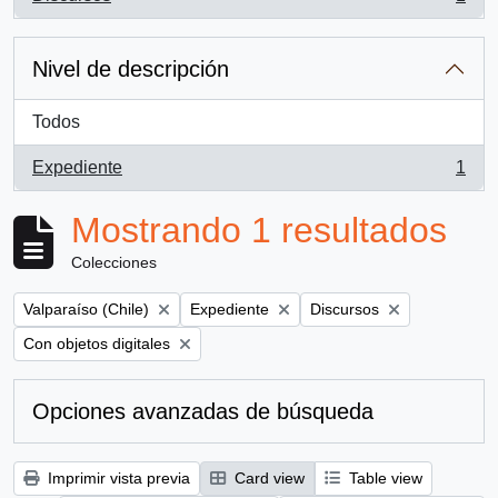
, 1 resultados
Nivel de descripción
Todos
Expediente
1
, 1 resultados
Mostrando 1 resultados
Colecciones
Remove filter:
Remove filter:
Remove filter:
Valparaíso (Chile)
Expediente
Discursos
Remove filter:
Con objetos digitales
Opciones avanzadas de búsqueda
Imprimir vista previa
Card view
Table view