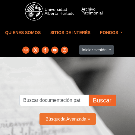
Skip to main content
QUIENES SOMOS
SITIOS DE INTERÉS
FONDOS
Iniciar sesión
Buscar
Búsqueda Avanzada »