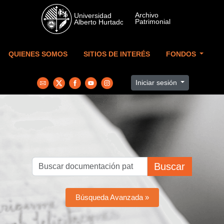
Skip to main content
QUIENES SOMOS
SITIOS DE INTERÉS
FONDOS
Iniciar sesión
Buscar
Búsqueda Avanzada »