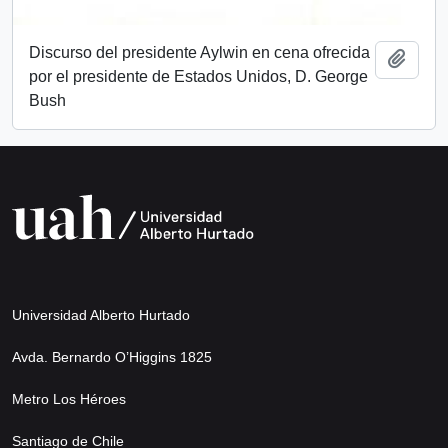
Discurso del presidente Aylwin en cena ofrecida
Add t
por el presidente de Estados Unidos, D. George
Bush
Universidad Alberto Hurtado
Avda. Bernardo O’Higgins 1825
Metro Los Héroes
Santiago de Chile