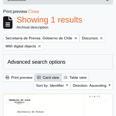
, 1 results
Print preview
Close
Showing 1 results
Archival description
Remove filter:
Remove filter:
Secretaría de Prensa. Gobierno de Chile
Discursos
Remove filter:
With digital objects
Advanced search options
Print preview
Card view
Table view
Sort by: Identifier
Direction: Ascending