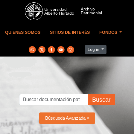
Skip to main content
QUIENES SOMOS
SITIOS DE INTERÉS
FONDOS
Log in
Buscar
Búsqueda Avanzada »