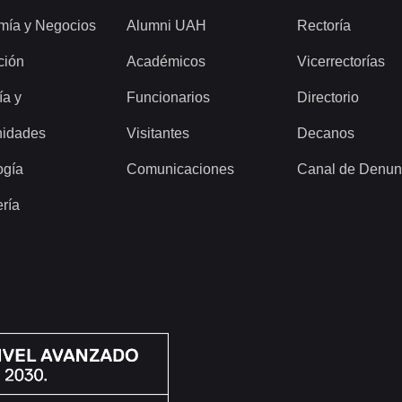
mía y Negocios
Alumni UAH
Rectoría
ción
Académicos
Vicerrectorías
ía y
Funcionarios
Directorio
idades
Visitantes
Decanos
ogía
Comunicaciones
Canal de Denun
ería