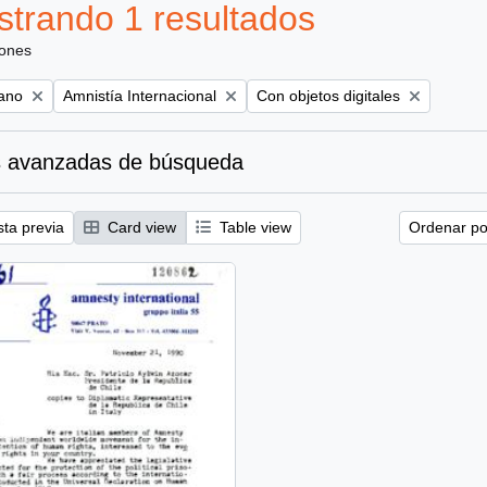
trando 1 resultados
iones
Remove filter:
Remove filter:
iano
Amnistía Internacional
Con objetos digitales
 avanzadas de búsqueda
sta previa
Card view
Table view
Ordenar por