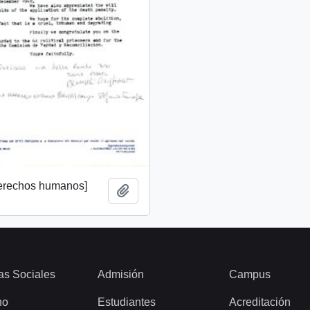
derechos humanos]
Añadir al portapapeles
as Sociales
Admisión
Campus
ho
Estudiantes
Acreditación