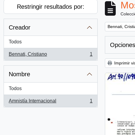
Mos
Restringir resultados por:
Colecc
Remove filter:
Creador
Bennati, Crist
Todos
Opciones
Bennati, Cristiano
1
, 1 resultados
Imprimir vi
Nombre
Todos
Amnistía Internacional
1
, 1 resultados